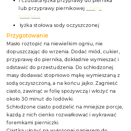
1 czubata łyżka przyprawy do piernika
lub przyprawy piernikowej
z tego
przepisu
łyżka stołowa sody oczyszczonej
Przygotowanie
Masło roztopić na niewielkim ogniu, nie
dopuszczając do wrzenia. Dodać miód, cukier,
przyprawę do piernika, dokładnie wymieszać i
odstawić do przestudzenia. Do schłodzonej
masy dodawać stopniowo mąkę wymieszaną z
sodą oczyszczoną, a na końcu jajko. Zagnieść
ciasto, zawinąć w folię spożywczą i włożyć na
około 30 minut do lodówki.
Schłodzone ciasto podzielić na mniejsze porcje,
każdą z nich cienko rozwałkować i wykrawać
foremkami pierniczki.
Ciastka ułożyć na wyłożonej papierem do