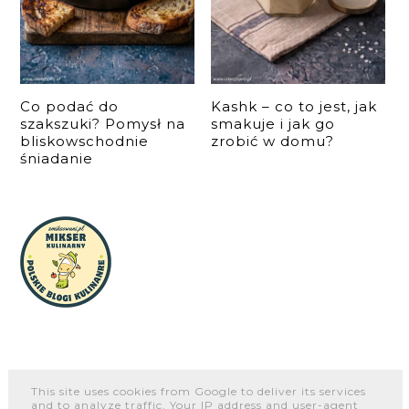
Co podać do
Kashk – co to jest, jak
szakszuki? Pomysł na
smakuje i jak go
bliskowschodnie
zrobić w domu?
śniadanie
This site uses cookies from Google to deliver its services
and to analyze traffic. Your IP address and user-agent
O NAS
WSPÓŁPRACA I KONTAKT
PORTFOLIO