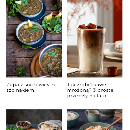
Zupa z soczewicy ze
Jak zrobić kawę
szpinakiem
mrożoną? 3 proste
przepisy na lato