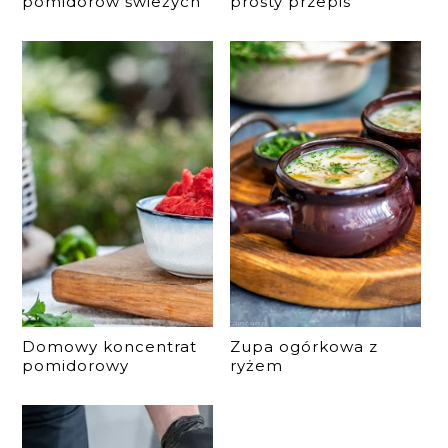
pomidorów świeżych
prosty przepis
Domowy koncentrat
Zupa ogórkowa z
pomidorowy
ryżem