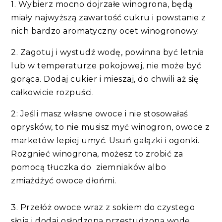
1. Wybierz mocno dojrzałe winogrona, będą
miały najwyższą zawartość cukru i powstanie z
nich bardzo aromatyczny ocet winogronowy.
2. Zagotuj i wystudź wodę, powinna być letnia
lub w temperaturze pokojowej, nie może być
gorąca. Dodaj cukier i mieszaj, do chwili aż się
całkowicie rozpuści.
2: Jeśli masz własne owoce i nie stosowałaś
oprysków, to nie musisz myć winogron, owoce z
marketów lepiej umyć. Usuń gałązki i ogonki.
Rozgnieć winogrona, możesz to zrobić za
pomocą tłuczka do ziemniaków albo
zmiażdżyć owoce dłońmi.
3. Przełóż owoce wraz z sokiem do czystego
słoja i dodaj osłodzoną przestudzoną wodę.