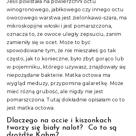
Jeśli powstała na powierzchni octu
winogronowego, jabłkowego czy innego octu
owocowego warstwa jest zielonkawo-szara, ma
mikroskopijne włoski i jest pomarszczona,
oznacza to, że owoce uległy zepsuciu, zanim
zamieniły się w ocet. Może to być
spowodowane tym, że nie mieszałeś go tak
często, jak to konieczne, było zbyt gorąco lub
w pojemniku, którego używasz, znajdowały się
niepożądane bakterie. Matka octowa ma
wygląd meduzy, przypomina galaretkę. Może
mieć różną grubość, ale nigdy nie jest
pomarszczona. Tutaj dokładnie opisałam co to
jest matka octowa.
Dlaczego na occie i kiszonkach
tworzy się biały nalot? Co to są
drożdże Kahm?