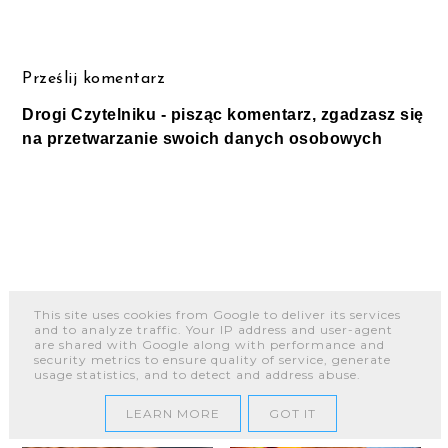
Prześlij komentarz
Drogi Czytelniku - pisząc komentarz, zgadzasz się
na przetwarzanie swoich danych osobowych
LUBISZ NAS ;-)
This site uses cookies from Google to deliver its services
and to analyze traffic. Your IP address and user-agent
are shared with Google along with performance and
security metrics to ensure quality of service, generate
usage statistics, and to detect and address abuse.
NAJPOPULARNIEJSZE
LEARN MORE
GOT IT