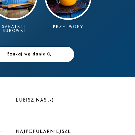
SAŁATKI I
PRZETWORY
SURÓWKI
Szukaj wg dania
LUBISZ NAS ;-)
NAJPOPULARNIEJSZE