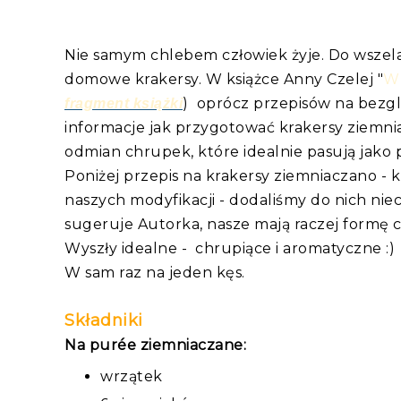
Nie samym chlebem człowiek żyje. Do wszela
domowe krakersy. W książce Anny Czelej "
W 
) oprócz przepisów na bezglu
fragment książki
informacje jak przygotować krakersy ziemnia
odmian chrupek, które idealnie pasują jako 
Poniżej przepis na krakersy ziemniaczano - k
naszych modyfikacji - dodaliśmy do nich ni
sugeruje Autorka, nasze mają raczej formę 
Wyszły idealne - chrupiące i aromatyczne :)
W sam raz na jeden kęs.
Składniki
Na purée ziemniaczane:
wrzątek