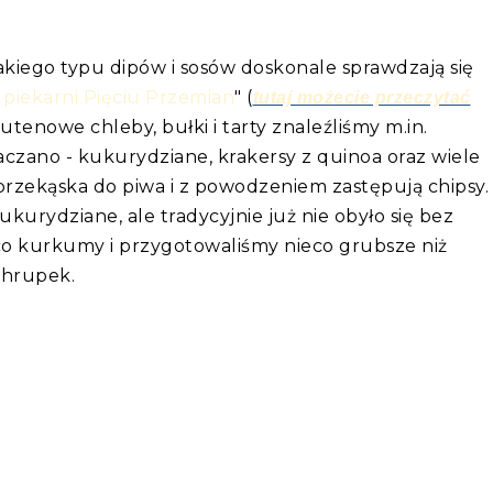
kiego typu dipów i sosów doskonale sprawdzają się
piekarni Pięciu Przemian
" (
tutaj możecie przeczytać
tenowe chleby, bułki i tarty znaleźliśmy m.in.
czano - kukurydziane, krakersy z quinoa oraz wiele
przekąska do piwa i z powodzeniem zastępują chipsy.
ukurydziane, ale tradycyjnie już nie obyło się bez
eco kurkumy i przygotowaliśmy nieco grubsze niż
chrupek.