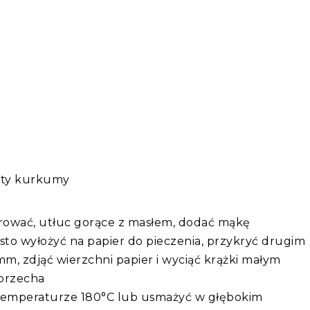
t
y
kurkumy
rować, utłuc gorące z masłem, dodać mąkę
iasto wyłożyć na papier do pieczenia, przykryć drugim
m, zdjąć wierzchni papier i wyciąć krążki małym
 orzecha
 temperaturze 180°C lub usmażyć w głębokim