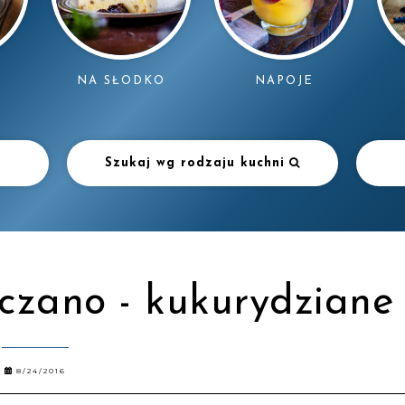
NAPOJE
NA SŁODKO
Szukaj wg rodzaju kuchni
czano - kukurydziane
8/24/2016