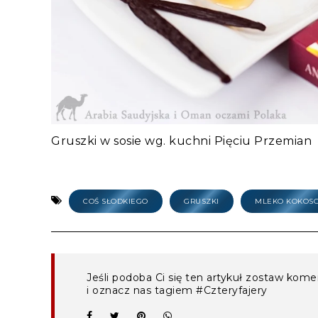
Gruszki w sosie wg. kuchni Pięciu Przemian
COŚ SŁODKIEGO
GRUSZKI
MLEKO KOKOS
Jeśli podoba Ci się ten artykuł zostaw kom
i oznacz nas tagiem #Czteryfajery