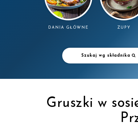
DANIA GŁÓWNE
ZUPY
Szukaj wg składnika
Gruszki w sosi
Pr