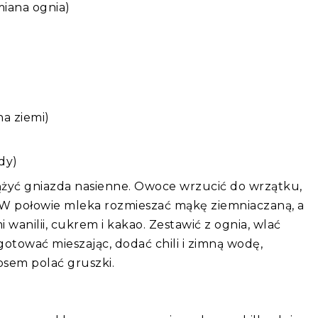
miana ognia)
na ziemi)
dy)
rążyć gniazda nasienne. Owoce wrzucić do wrzątku,
ć.W połowie mleka rozmieszać mąkę ziemniaczaną, a
anilii, cukrem i kakao. Zestawić z ognia, wlać
tować mieszając, dodać chili i zimną wodę,
sem polać gruszki.