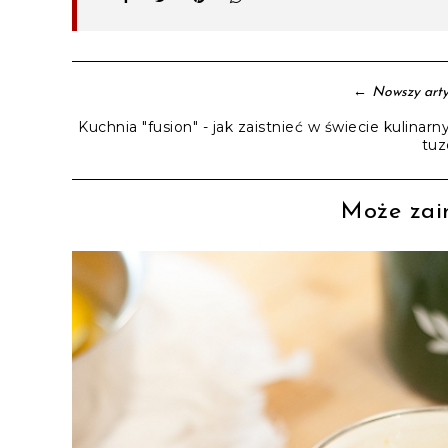
←
Nowszy arty
Kuchnia "fusion" - jak zaistnieć w świecie kulinarn
tu
Może zain