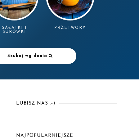
SAŁATKI I
PRZETWORY
SURÓWKI
Szukaj wg dania
LUBISZ NAS ;-)
NAJPOPULARNIEJSZE