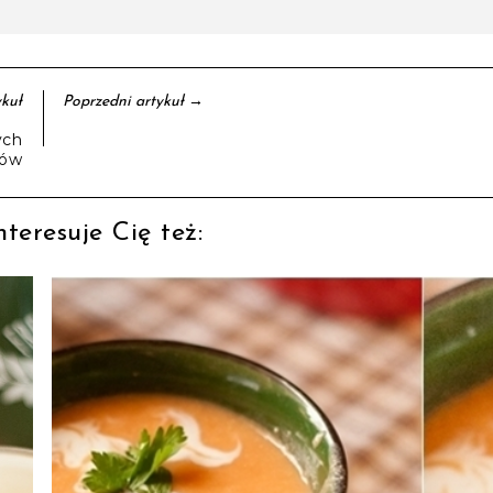
→
kuł
Poprzedni artykuł
ych
zów
teresuje Cię też: