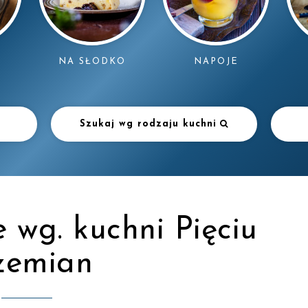
NAPOJE
NA SŁODKO
Szukaj wg rodzaju kuchni
e wg. kuchni Pięciu
zemian