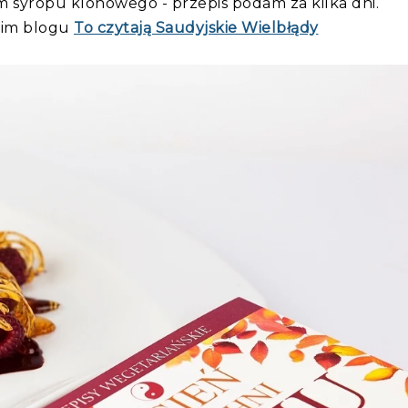
m syropu klonowego - przepis podam za kilka dni.
ugim blogu
To czytają Saudyjskie Wielbłądy