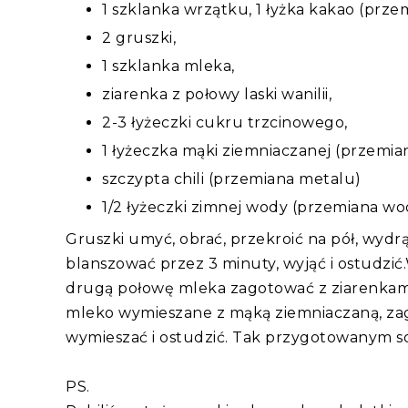
1 szklanka wrzątku, 1 łyżka kakao (prze
2 gruszki,
1 szklanka mleka,
ziarenka z połowy laski wanilii,
2-3 łyżeczki cukru trzcinowego,
1 łyżeczka mąki ziemniaczanej (przemia
szczypta chili (przemiana metalu)
1/2 łyżeczki zimnej wody (przemiana wo
Gruszki umyć, obrać, przekroić na pół, wyd
blanszować przez 3 minuty, wyjąć i ostudzi
drugą połowę mleka zagotować z ziarenkami w
mleko wymieszane z mąką ziemniaczaną, zago
wymieszać i ostudzić. Tak przygotowanym so
PS.