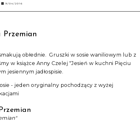
9/04/2016
iu Przemian
smakują obłednie. Gruszki w sosie waniliowym lub z
my w książce Anny Czelej "Jesień w kuchni Pięciu
m jesiennym jadłospisie.
osie - jeden oryginalny pochodzący z wyżej
kacjami
 Przemian
zemian"