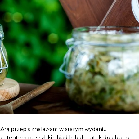
tórą przepis znalazłam w starym wydaniu
 patentem na szybki obiad lub dodatek do obiadu.