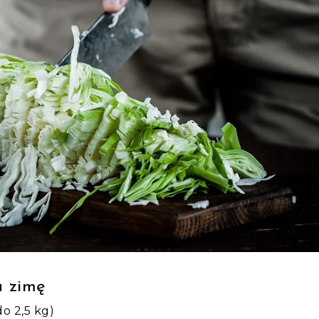
a zimę
o 2,5 kg)