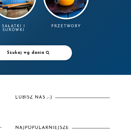
SAŁATKI I
PRZETWORY
SURÓWKI
Szukaj wg dania
LUBISZ NAS ;-)
NAJPOPULARNIEJSZE