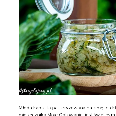
Młoda kapusta pasteryzowana na zimę, na k
miesięcznika Moje Gotowanie, jest świetnym