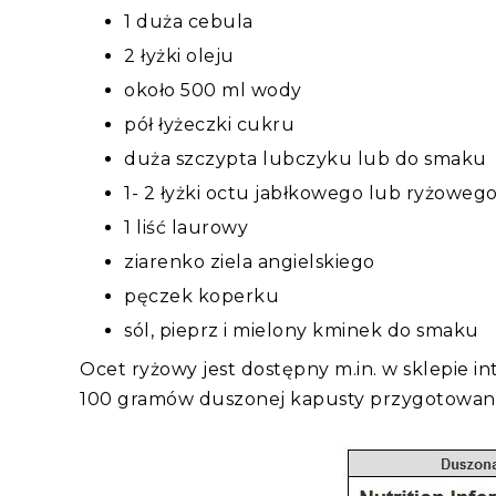
1 duża cebula
2 łyżki oleju
około 500 ml wody
pół łyżeczki cukru
duża szczypta lubczyku lub do smaku
1- 2 łyżki octu jabłkowego lub ryżoweg
1 liść laurowy
ziarenko ziela angielskiego
pęczek koperku
sól, pieprz i mielony kminek do smaku
Ocet ryżowy jest dostępny m.in. w sklepie 
100 gramów duszonej kapusty przygotowanej 