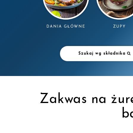
DANIA GŁÓWNE
ZUPY
Szukaj wg składnika
Zakwas na żure
b