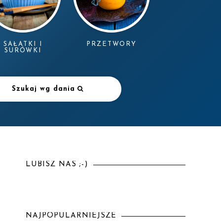
SAŁATKI I
PRZETWORY
SURÓWKI
Szukaj wg dania
LUBISZ NAS ;-)
NAJPOPULARNIEJSZE