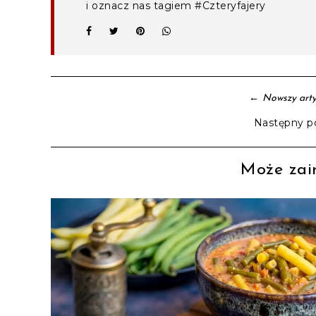
i oznacz nas tagiem #Czteryfajery
←
Nowszy arty
Następny p
Może zain