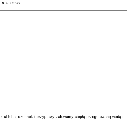
3/12/2013
z chleba
, czosnek i przyprawy
zalewamy ciepłą przegotowaną wodą i