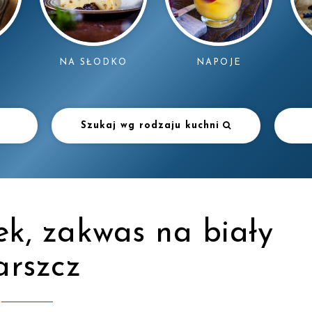
NAPOJE
NA SŁODKO
Szukaj wg rodzaju kuchni
k, zakwas na biały
arszcz