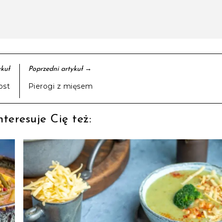
→
kuł
Poprzedni artykuł
ost
Pierogi z mięsem
teresuje Cię też: