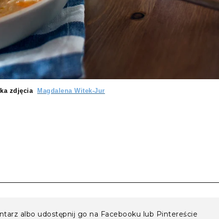
orka zdjęcia
Magdalena Witek-Jur
entarz albo udostępnij go na Facebooku lub Pintereście