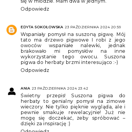
się w miodzie. Mam dwa w jednym.
Odpowiedz
EDYTA SOKOŁOWSKA
23 PAŹDZIERNIKA 2024 20:59
Wspaniały pomysł na suszoną pigwę. Mój
tato ma drzewo pigwowe I robi z jego
owoców wspaniałe nalewki, jednak
brakowało mi pomysłów na inne
wykorzystanie tego owocu. Suszona
pigwa do herbaty brzmi interesująco :-)
Odpowiedz
ANIA
23 PAŹDZIERNIKA 2024 23:42
Świetny przepis! Suszona pigwa do
herbaty to genialny pomysł na zimowe
wieczory. Nie tylko pięknie wygląda, ale i
pewnie smakuje rewelacyjnie! Już nie
mogę się doczekać, żeby spróbować –
dzięki za inspirację :)
Odpowiedz