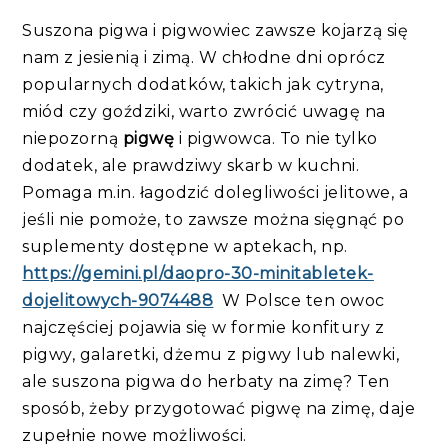
Suszona pigwa i pigwowiec zawsze kojarzą się
nam z jesienią i zimą. W chłodne dni oprócz
popularnych dodatków, takich jak cytryna,
miód czy goździki, warto zwrócić uwagę na
niepozorną
pigwę
i pigwowca. To nie tylko
dodatek, ale prawdziwy skarb w kuchni.
Pomaga m.in. łagodzić dolegliwości jelitowe, a
jeśli nie pomoże, to zawsze można sięgnąć po
suplementy dostępne w aptekach, np.
https://gemini.pl/daopro-30-minitabletek-
dojelitowych-9074488
W Polsce ten owoc
najczęściej pojawia się w formie konfitury z
pigwy, galaretki, dżemu z pigwy lub nalewki,
ale suszona pigwa do herbaty na zimę? Ten
sposób, żeby przygotować pigwę na zimę, daje
zupełnie nowe możliwości.