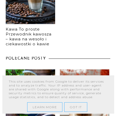
Kawa To proste
Przewodnik kawosza
– kawa na wesoło i
ciekawostki o kawie
POLECANE POSTY
This site uses cookies from Google to deliver its services
and to analyze traffic. Your IP address and user-agent
are shared with Google along with performance and
security metrics to ensure quality of service, generate
usage statistics, and to detect and address abuse.
LEARN MORE
GOT IT