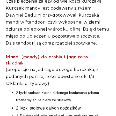
Czas pieczenia zależy od wielkości kurczaka.
Kurczak mandy jest podawany z ryżem.
Dawniej Beduini przygotowywali kurczaka
mandi w "tandoor" czyli wykopanej w ziemi
dziurze oblepionej w środku gliną. Dzięki temu
mięso po upieczeniu pozostawało soczyste.
Dziś tandoor" są coraz rzadziej spotykane.
Mandi (mandy) do drobiu i jagnięciny -
składniki
(proporcje na jednago dużego kurczaka, z
podanych poniżej ilości powstanie ok. 1/3
szklanki przyprawy)
2 łyżki
stołowe ziaren zielonego
kardamonu (ziarna
trzeba wyjąć najpierw ze strąków)
2 łyżki
stołowe całych
goździków