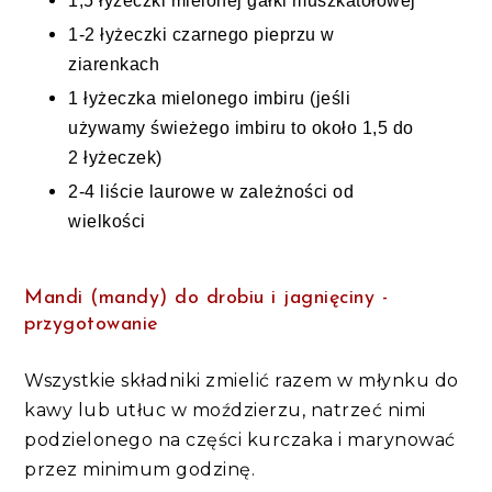
1
,5
łyżeczki
mielonej gałki muszkatołowej
1-2 łyżeczki
czarnego pieprzu w
ziarenkach
1
łyżeczka
mielonego imbiru
(jeśli
używamy świeżego imbiru to około 1,5 do
2 łyżeczek)
2-4
liście laurowe w zależności od
wielkości
Mandi (mandy) do drobiu i jagnięciny -
przygotowanie
Wszystkie składniki zmielić razem w młynku do
kawy lub utłuc w moździerzu, natrzeć nimi
podzielonego na części kurczaka i marynować
przez minimum godzinę.