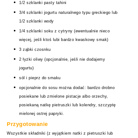
1/2
szklanki
pasty
tahini
3/4 szklanki jogurtu naturalnego typu greckiego lub
1/2 szklanki wody
1/4 szklanki soku z cytryny (ewentualnie nieco
więcej, jeśli ktoś lubi bardzo kwaskowy smak)
3
ząbki
czosnku
2 łyżki oliwy (opcjonalnie, jeśli nie dodajemy
jogurtu)
sól
i pieprz do smaku
opcjonalnie do sosu można dodać:
bardzo drobno
posiekane
lub zmielone
pistacje albo orzechy
,
posiekaną
natkę
pietruszki lub kolendry, szczyptę
mielonej ostrej papryki.
Przygotowanie
Wszystkie składniki
(z wyjątkiem natki z pietruszki lub