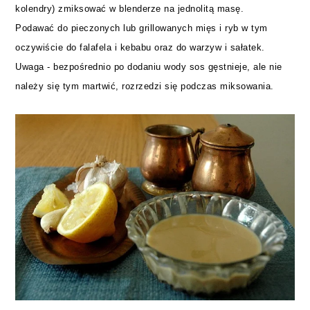
kolendry)
zmiksować
w blenderze na jednolitą masę.
Podawać do pieczonych lub grillowanych mięs i ryb w tym
oczywiście do falafela i kebabu oraz do warzyw i sałatek.
Uwaga - bezpośrednio po dodaniu wody sos gęstnieje, ale nie
należy się tym martwić, rozrzedzi się podczas miksowania.