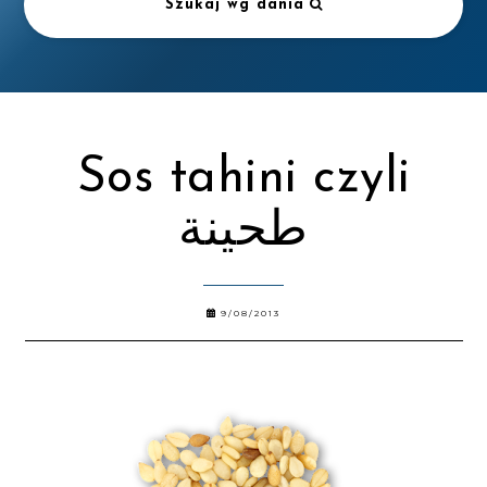
Szukaj wg dania
Sos tahini czyli
طحينة
9/08/2013