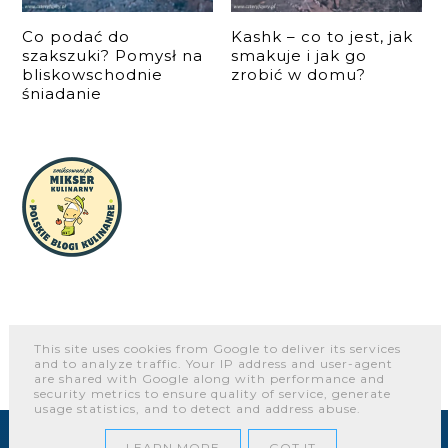
Co podać do
Kashk – co to jest, jak
szakszuki? Pomysł na
smakuje i jak go
bliskowschodnie
zrobić w domu?
śniadanie
This site uses cookies from Google to deliver its services
and to analyze traffic. Your IP address and user-agent
O NAS
WSPÓŁPRACA I KONTAKT
PORTFOLIO
are shared with Google along with performance and
security metrics to ensure quality of service, generate
usage statistics, and to detect and address abuse.
COPYRIGHT ©
CZTERY FAJERY - BLOG KULINARNY. PROSTE
PRZEPISY DLA KAŻDEGO.
LEARN MORE
GOT IT