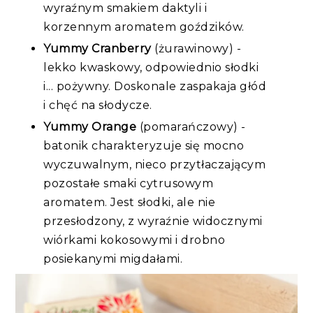
wyraźnym smakiem daktyli i
korzennym aromatem goździków.
Yummy Cranberry
(żurawinowy) -
lekko kwaskowy, odpowiednio słodki
i... pożywny. Doskonale zaspakaja głód
i chęć na słodycze.
Yummy Orange
(pomarańczowy) -
batonik charakteryzuje się mocno
wyczuwalnym, nieco przytłaczającym
pozostałe smaki cytrusowym
aromatem. Jest słodki, ale nie
przesłodzony, z wyraźnie widocznymi
wiórkami kokosowymi i drobno
posiekanymi migdałami.