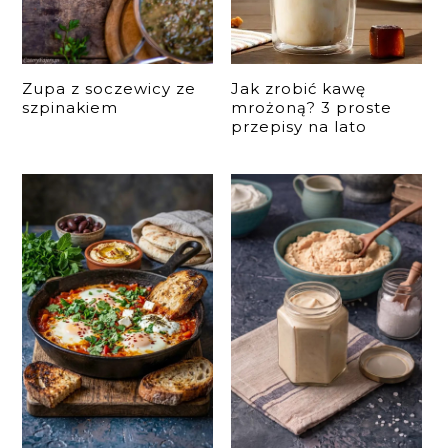
Zupa z soczewicy ze
Jak zrobić kawę
szpinakiem
mrożoną? 3 proste
przepisy na lato