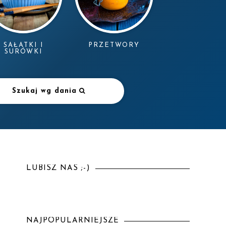
SAŁATKI I
PRZETWORY
SURÓWKI
Szukaj wg dania
LUBISZ NAS ;-)
NAJPOPULARNIEJSZE