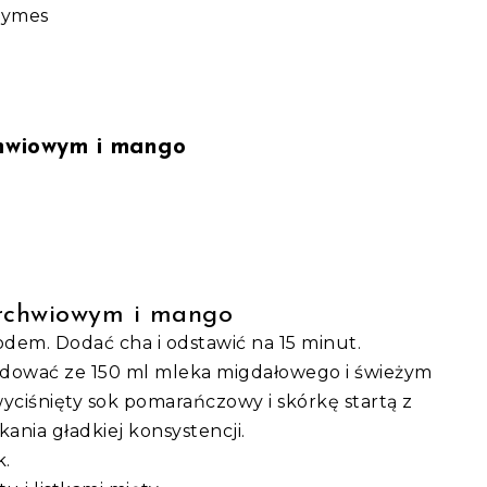
Cymes
chwiowym i mango
archwiowym i mango
em. Dodać cha i odstawić na 15 minut.
ndować ze 150 ml mleka migdałowego i świeżym
ciśnięty sok pomarańczowy i skórkę startą z
nia gładkiej konsystencji.
k.