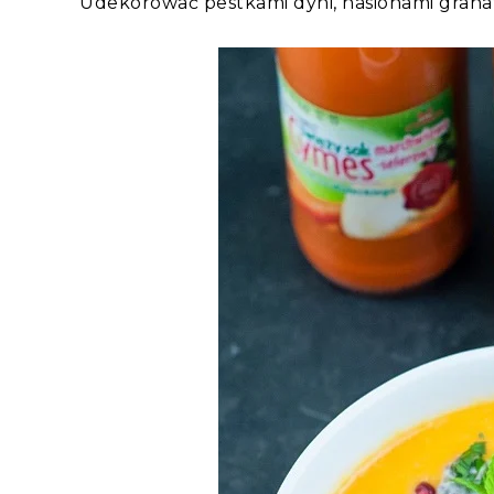
Udekorować pestkami dyni, nasionami granatu