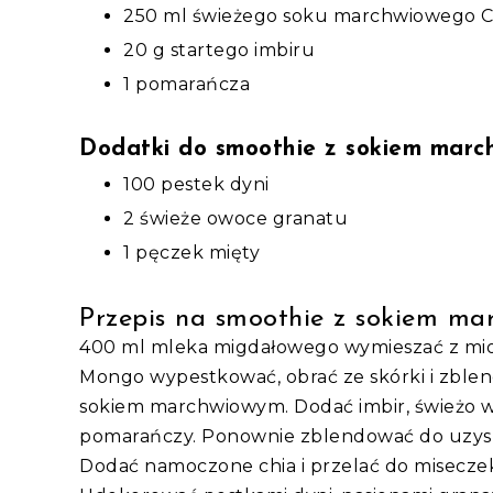
250 ml świeżego soku marchwiowego 
20 g startego imbiru
1 pomarańcza
Dodatki do smoothie z sokiem mar
100 pestek dyni
2 świeże owoce granatu
1 pęczek mięty
Przepis na smoothie z sokiem m
400 ml mleka migdałowego wymieszać z miod
Mongo wypestkować, obrać ze skórki i zble
sokiem marchwiowym. Dodać imbir, świeżo wy
pomarańczy. Ponownie zblendować do uzyska
Dodać namoczone chia i przelać do misecze