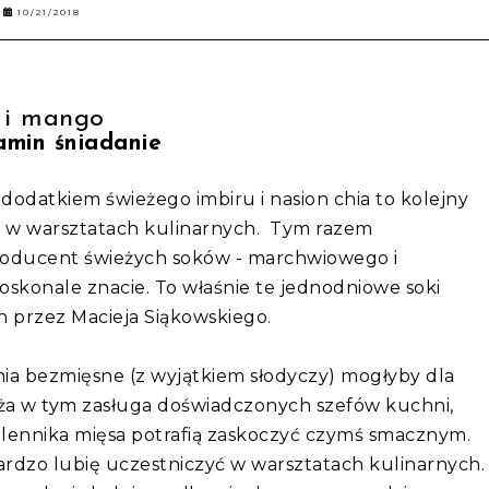
10/21/2018
 i mango
amin śniadanie
datkiem świeżego imbiru i nasion chia to kolejny
wu w warsztatach kulinarnych. Tym razem
producent świeżych soków - marchwiowego i
skonale znacie. To właśnie te jednodniowe soki
 przez Macieja Siąkowskiego.
nia bezmięsne (z wyjątkiem słodyczy) mogłyby dla
duża w tym zasługa doświadczonych szefów kuchni,
ennika mięsa potrafią zaskoczyć czymś smacznym.
ardzo lubię uczestniczyć w warsztatach kulinarnych.