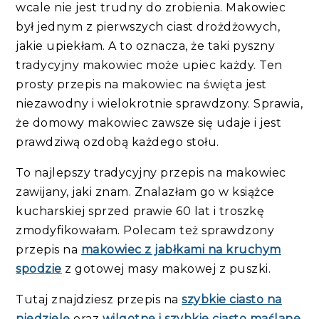
wcale nie jest trudny do zrobienia. Makowiec
był jednym z pierwszych ciast drożdżowych,
jakie upiekłam. A to oznacza, że taki pyszny
tradycyjny makowiec może upiec każdy. Ten
prosty przepis na makowiec na święta jest
niezawodny i wielokrotnie sprawdzony. Sprawia,
że domowy makowiec zawsze się udaje i jest
prawdziwą ozdobą każdego stołu.
To najlepszy tradycyjny przepis na makowiec
zawijany, jaki znam. Znalazłam go w książce
kucharskiej sprzed prawie 60 lat i troszkę
zmodyfikowałam. Polecam też sprawdzony
przepis na
makowiec z jabłkami na kruchym
spodzie
z gotowej masy makowej z puszki.
Tutaj znajdziesz przepis na
szybkie ciasto na
niedzielę
oraz
wilgotne i szybkie ciasto maślane