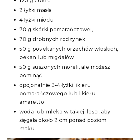
120 g cukru
2 łyżki masła
4 łyżki miodu
70 g skórki pomarańczowej,
70 g drobnych rodzynek
50 g posiekanych orzechów włoskich,
pekan lub migdałów
50 g suszonych moreli, ale możesz
pominąć
opcjonalnie 3-4 łyżki likieru
pomarańczowego lub likieru
amaretto
woda lub mleko w takiej ilości, aby
sięgała około 2 cm ponad poziom
maku