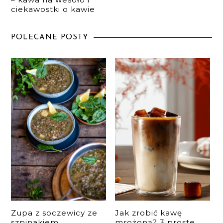
ciekawostki o kawie
POLECANE POSTY
Zupa z soczewicy ze
Jak zrobić kawę
szpinakiem
mrożoną? 3 proste