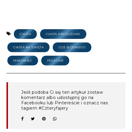
CIASTA
CIASTA DROŻDŻOWE
CIASTA NA ŚWIĘTA
COŚ SŁODKIEGO
MAKOWIEC
POLECAM
Jeśli podoba Ci się ten artykuł zostaw
komentarz albo udostępnij go na
Facebooku lub Pintereście i oznacz nas
tagiem #Czteryfajery