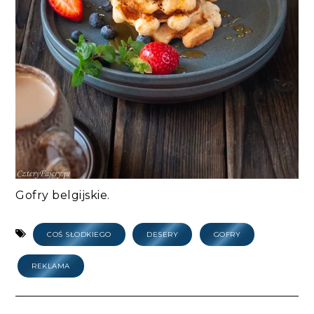
Gofry belgijskie.
COŚ SŁODKIEGO
DESERY
GOFRY
REKLAMA