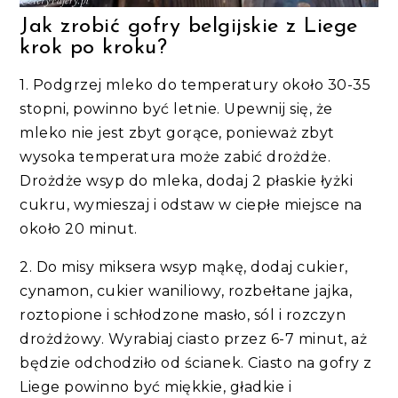
Jak zrobić gofry belgijskie z Liege
krok po kroku?
1. Podgrzej mleko do temperatury około 30-35
stopni, powinno być letnie. Upewnij się, że
mleko nie jest zbyt gorące, ponieważ zbyt
wysoka temperatura może zabić drożdże.
Drożdże wsyp do mleka, dodaj 2 płaskie łyżki
cukru, wymieszaj i odstaw w ciepłe miejsce na
około 20 minut.
2. Do misy miksera wsyp mąkę, dodaj cukier,
cynamon, cukier waniliowy, rozbełtane jajka,
roztopione i schłodzone masło, sól i rozczyn
drożdżowy. Wyrabiaj ciasto przez 6-7 minut, aż
będzie odchodziło od ścianek. Ciasto na gofry z
Liege powinno być miękkie, gładkie i