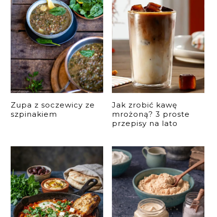
Zupa z soczewicy ze
Jak zrobić kawę
szpinakiem
mrożoną? 3 proste
przepisy na lato