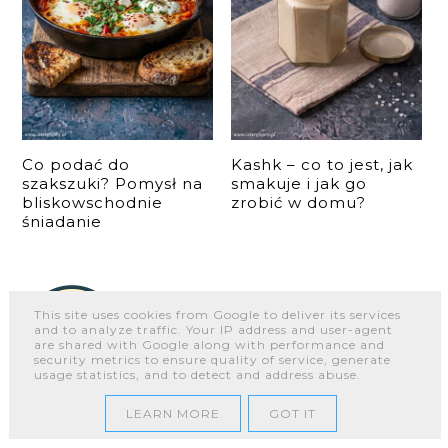
Co podać do
Kashk – co to jest, jak
szakszuki? Pomysł na
smakuje i jak go
bliskowschodnie
zrobić w domu?
śniadanie
This site uses cookies from Google to deliver its services
and to analyze traffic. Your IP address and user-agent
are shared with Google along with performance and
security metrics to ensure quality of service, generate
usage statistics, and to detect and address abuse.
LEARN MORE
GOT IT