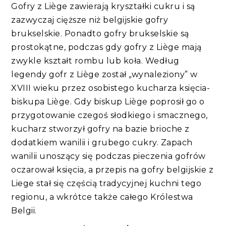
Gofry z Liège zawierają kryształki cukru i są
zazwyczaj cięższe niż belgijskie gofry
brukselskie. Ponadto gofry brukselskie są
prostokątne, podczas gdy gofry z Liège mają
zwykle kształt rombu lub koła. Według
legendy gofr z Liège został „wynaleziony” w
XVIII wieku przez osobistego kucharza księcia-
biskupa Liège. Gdy biskup Liège poprosił go o
przygotowanie czegoś słodkiego i smacznego,
kucharz stworzył gofry na bazie brioche z
dodatkiem wanilii i grubego cukry. Zapach
wanilii unoszący się podczas pieczenia gofrów
oczarował księcia, a przepis na gofry belgijskie z
Liege stał się częścią tradycyjnej kuchni tego
regionu, a wkrótce także całego Królestwa
Belgii.