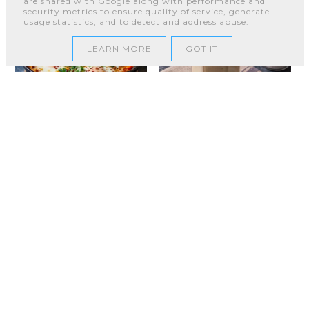
are shared with Google along with performance and
security metrics to ensure quality of service, generate
usage statistics, and to detect and address abuse.
LEARN MORE
GOT IT
Co podać do
Kashk – co to jest, jak
szakszuki? Pomysł na
smakuje i jak go
bliskowschodnie
zrobić w domu?
śniadanie