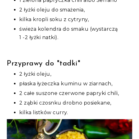
1 zielona papryczka chili albo Serrano
2 łyżki oleju do smażenia,
kilka kropli soku z cytryny,
świeża kolendra do smaku (wystarczą
1 -2 łyżki natki).
Przyprawy do "tadki"
2 łyżki oleju,
płaska łyżeczka kuminu w ziarnach,
2 całe suszone czerwone papryki chili,
2 ząbki czosnku drobno posiekane,
kilka listków curry.