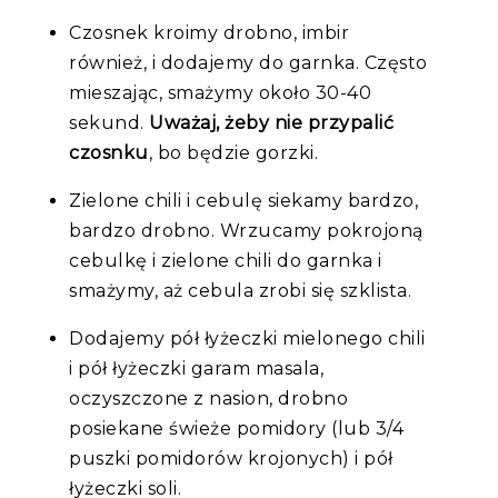
Czosnek kroimy drobno, imbir
również, i dodajemy do garnka. Często
mieszając, smażymy około 30-40
sekund.
Uważaj, żeby nie przypalić
czosnku
, bo będzie gorzki.
Zielone chili i cebulę siekamy bardzo,
bardzo drobno. Wrzucamy pokrojoną
cebulkę i zielone chili do garnka i
smażymy, aż cebula zrobi się szklista.
Dodajemy pół łyżeczki mielonego chili
i pół łyżeczki garam masala,
oczyszczone z nasion, drobno
posiekane świeże pomidory (lub 3/4
puszki pomidorów krojonych) i pół
łyżeczki soli.