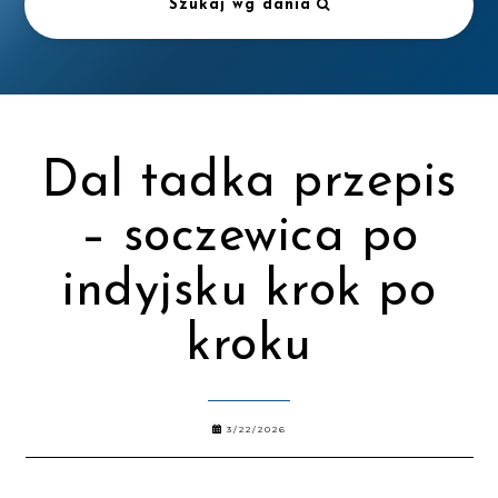
Szukaj wg dania
Dal tadka przepis
– soczewica po
indyjsku krok po
kroku
3/22/2026