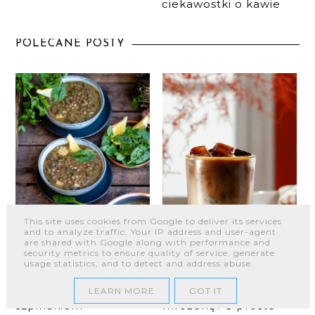
ciekawostki o kawie
POLECANE POSTY
This site uses cookies from Google to deliver its services
and to analyze traffic. Your IP address and user-agent
are shared with Google along with performance and
security metrics to ensure quality of service, generate
usage statistics, and to detect and address abuse.
Zupa z soczewicy ze
Jak zrobić kawę
LEARN MORE
GOT IT
szpinakiem
mrożoną? 3 proste