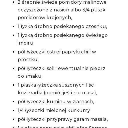
2 średnie świeże pomidory malinowe
oczyszczone z nasion albo 3/4 puszki
pomidorów krojonych,
1 łyżka drobno posiekanego czosnku,
1 łyżka drobno posiekanego świeżego
imbiru,
pół łyżeczki ostrej papryki chili w
proszku,
pół łyżeczki soli i ewentualnie pieprz
do smaku,
1 płaska łyżeczka suszonych liści
kozieradki (pomiń, jeśli nie masz),
pół łyżeczki kuminu w ziarnach,
1/4 łyżeczki mielonej kurkumy
pół łyżeczki przyprawy garam masala,