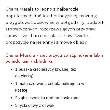
Chana Masala to jedno z najbardziej
popularnych dań kuchni indyjskiej, możną ją
przygotować dosłownie w pół godziny. Dodatek
aromatycznych, rozgrzewających przypraw
sprawia, że chana masala stanowi świetną
propozycję na jesienny i zimowe obiady.
Chana Masala - ciecierzyca ze szpinakiem lub z
pomidorami - składniki
1 puszka
ciecierzycy
(zwanej tez
cieciorką)
1 mała czerwona cebula
pokrojona w
kostkę
2
ząbki czosnku
drobno posiekane
3 łyżki
oliwy z oliwek