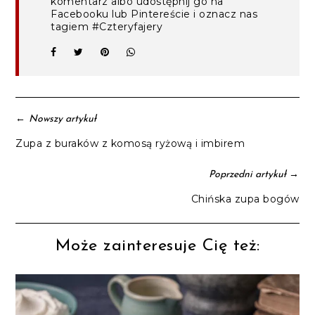
komentarz albo udostępnij go na
Facebooku lub Pintereście i oznacz nas
tagiem #Czteryfajery
←
Nowszy artykuł
Zupa z buraków z komosą ryżową i imbirem
→
Poprzedni artykuł
Chińska zupa bogów
Może zainteresuje Cię też: