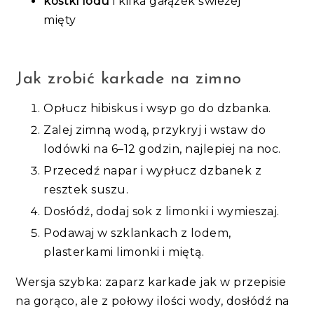
kostki lodu
i kilka gałązek świeżej
mięty
Jak zrobić karkade na zimno
Opłucz hibiskus i wsyp go do dzbanka.
Zalej zimną wodą, przykryj i wstaw do
lodówki na 6–12 godzin, najlepiej na noc.
Przecedź napar i wypłucz dzbanek z
resztek suszu.
Dosłódź, dodaj sok z limonki i wymieszaj.
Podawaj w szklankach z lodem,
plasterkami limonki i miętą.
Wersja szybka: zaparz karkade jak w przepisie
na gorąco, ale z połowy ilości wody, dosłódź na