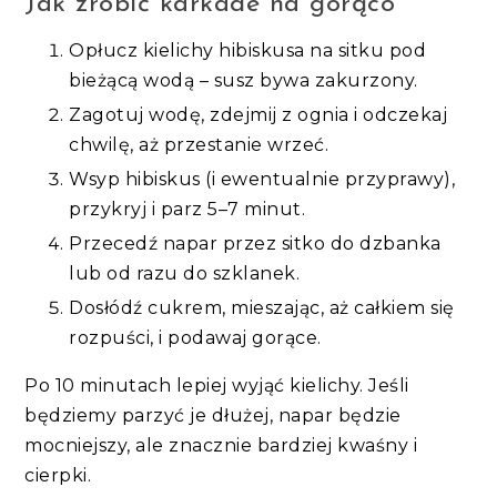
Jak zrobić karkade na gorąco
Opłucz kielichy hibiskusa na sitku pod
bieżącą wodą – susz bywa zakurzony.
Zagotuj wodę, zdejmij z ognia i odczekaj
chwilę, aż przestanie wrzeć.
Wsyp hibiskus (i ewentualnie przyprawy),
przykryj i parz 5–7 minut.
Przecedź napar przez sitko do dzbanka
lub od razu do szklanek.
Dosłódź cukrem, mieszając, aż całkiem się
rozpuści, i podawaj gorące.
Po 10 minutach lepiej wyjąć kielichy. Jeśli
będziemy parzyć je dłużej,
napar będzie
mocniejszy, ale znacznie bardziej kwaśny i
cierpki.