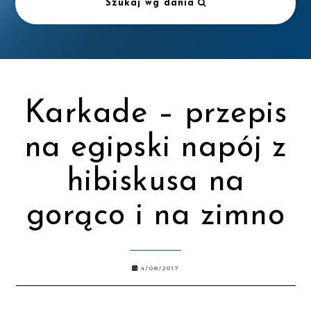
Szukaj wg dania
Karkade – przepis
na egipski napój z
hibiskusa na
gorąco i na zimno
4/08/2017