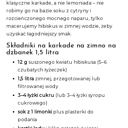
klasyczne karkade, a nie lemoniada – nie
robimy go na bazie soku z cytryny i
rozcieńczonego mocnego naparu, tylko
macerujemy hibiskus w zimnej wodzie, żeby
uzyskać łagodniejszy smak.
Składniki na karkade na zimno na
dzbanek 1,5 litra
12 g
suszonego kwiatu hibiskusa (5–6
czubatych łyżeczek)
1,5 litra
zimnej, przegotowanej lub
filtrowanej wody
3–4 łyżki cukru
(lub 3–4 łyżki syropu
cukrowego)
sok z 1 limonki
plus plasterki do
podania