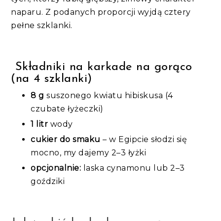
naparu. Z podanych proporcji wyjdą cztery
pełne szklanki.
Składniki na karkade na gorąco
(na 4 szklanki)
8 g
suszonego kwiatu hibiskusa (4
czubate łyżeczki)
1 litr
wody
cukier do smaku
– w Egipcie słodzi się
mocno, my dajemy 2–3 łyżki
opcjonalnie:
laska cynamonu lub 2–3
goździki