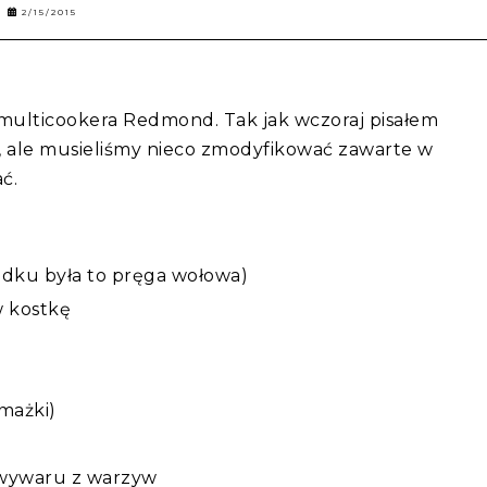
2/15/2015
multicookera Redmond. Tak jak wczoraj pisałem
, ale musieliśmy nieco zmodyfikować zawarte w
ć.
adku była to pręga wołowa)
w kostkę
smażki)
 wywaru z warzyw