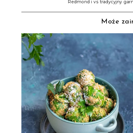
Redmond i vs tradycyjny gar
Może zain