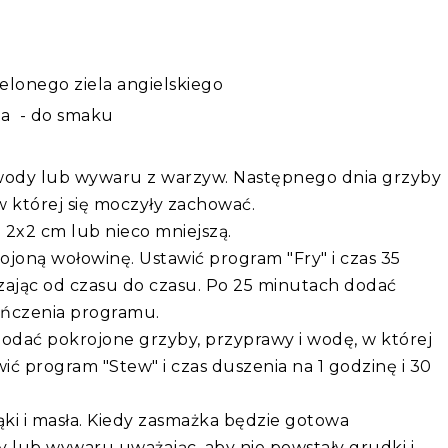
ielonego ziela angielskiego
ta - do smaku
 wody lub wywaru z warzyw. Następnego dnia grzyby
w której się moczyły zachować.
 2x2 cm lub nieco mniejszą.
ojoną wołowinę. Ustawić program "Fry" i czas 35
zając od czasu do czasu. Po 25 minutach dodać
ończenia programu.
odać pokrojone grzyby, przyprawy i wodę, w której
ć program "Stew" i czas duszenia na 1 godzinę i 30
i i masła. Kiedy zasmażka będzie gotowa
dy lub wywaru uważając, aby nie powstały grudki i