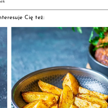
nek
teresuje Cię też: