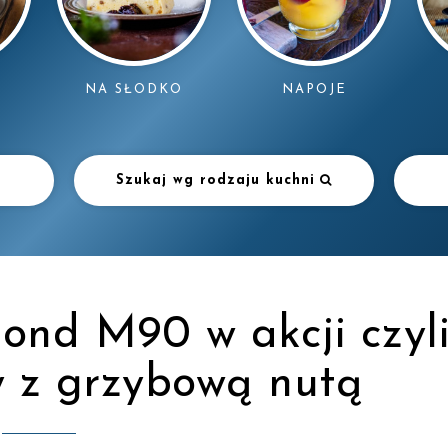
NAPOJE
NA SŁODKO
Szukaj wg rodzaju kuchni
ond M90 w akcji czyl
y z grzybową nutą