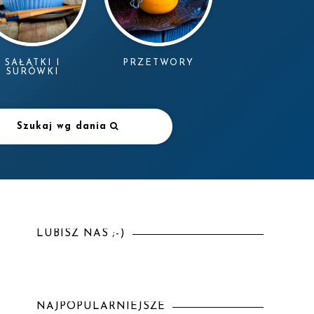
SAŁATKI I
PRZETWORY
SURÓWKI
Szukaj wg dania
i
LUBISZ NAS ;-)
NAJPOPULARNIEJSZE