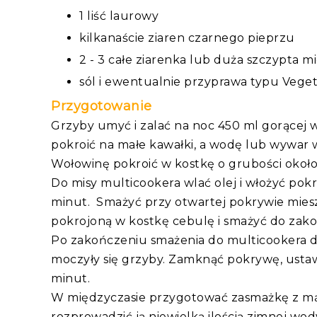
1 liść laurowy
kilkanaście ziaren czarnego pieprzu
2 - 3 całe ziarenka lub duża szczypta m
sól i ewentualnie przyprawa typu Vege
Przygotowanie
Grzyby umyć i zalać na noc 450 ml gorącej
pokroić na małe kawałki, a wodę lub wywar 
Wołowinę pokroić w kostkę o grubości około
Do misy multicookera wlać olej i włożyć pokr
minut. Smażyć przy otwartej pokrywie mies
pokrojoną w kostkę cebulę i smażyć do zak
Po zakończeniu smażenia do multicookera d
moczyły się grzyby. Zamknąć pokrywę, ustawi
minut.
W międzyczasie przygotować zasmażkę z mąk
rozprowadzić ją niewielką ilością zimnej wo