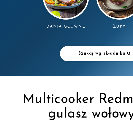
DANIA GŁÓWNE
ZUPY
Szukaj wg składnika
Multicooker Redm
gulasz wołow