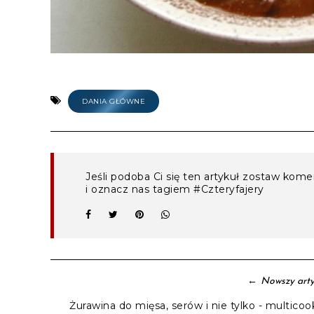
DANIA GŁÓWNE
Jeśli podoba Ci się ten artykuł zostaw kom
i oznacz nas tagiem #Czteryfajery
←
Nowszy arty
Żurawina do mięsa, serów i nie tylko - multicoo