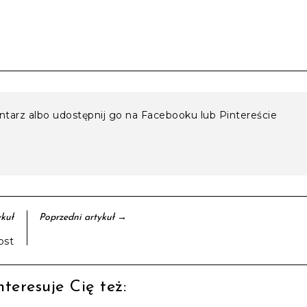
entarz albo udostępnij go na Facebooku lub Pintereście
→
kuł
Poprzedni artykuł
ost
teresuje Cię też: