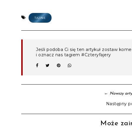
TAJINE
Jeśli podoba Ci się ten artykuł zostaw kom
i oznacz nas tagiem #Czteryfajery
←
Nowszy arty
Następny p
Może zain