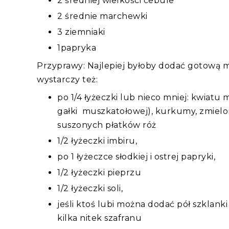
2 średniej wielkości cebule
2 średnie marchewki
3 ziemniaki
1papryka
Przyprawy: Najlepiej byłoby dodać gotową 
wystarczy też:
po 1/4 łyżeczki lub nieco mniej: kwiat
gałki muszkatołowej), kurkumy, zmielo
suszonych płatków róż
1/2 łyżeczki imbiru,
po 1 łyżeczce słodkiej i ostrej papryki,
1/2 łyżeczki pieprzu
1/2 łyżeczki soli,
jeśli ktoś lubi można dodać pół szklan
kilka nitek szafranu