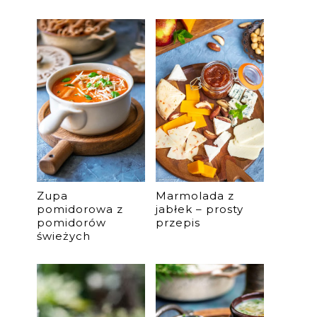
m
Zupa
Marmolada z
pomidorowa z
jabłek – prosty
pomidorów
przepis
świeżych