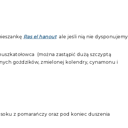
mieszankę
Ras el hanout
ale jeśli nią nie dysponujemy
u muszkatołowca (można zastąpić dużą szczyptą
nych goździków, zmielonej kolendry, cynamonu i
ki soku z pomarańczy oraz pod koniec duszenia