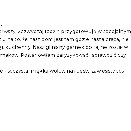
n.
pierwszy. Zazwyczaj tadżin przygotowuję w specjalny
u na to, że nasz dom jest tam gdzie nasza praca, nie
t kuchenny. Nasz gliniany garnek do tajine został w
smaków. Postanowiłam zaryzykować i sprawdzić czy
.
 - soczysta, miękka wołowina i gęsty zawiesisty sos