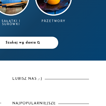
SAŁATKI I
PRZETWORY
SURÓWKI
Szukaj wg dania
LUBISZ NAS ;-)
NAJPOPULARNIEJSZE