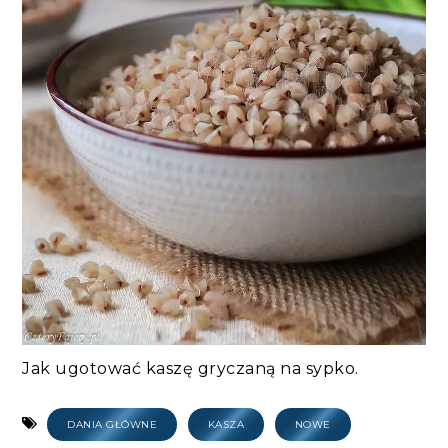
Jak ugotować kaszę gryczaną na sypko.
DANIA GŁÓWNE
KASZA
NOWE