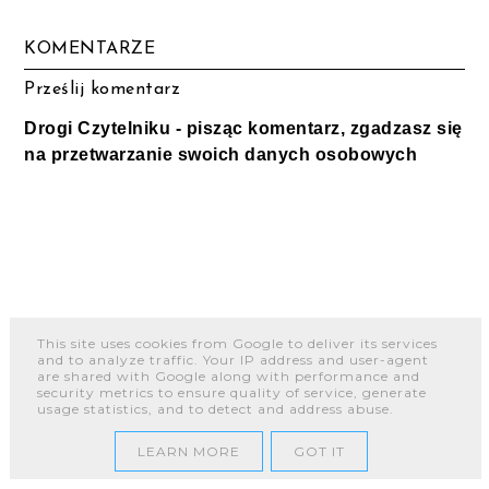
KOMENTARZE
Prześlij komentarz
Drogi Czytelniku - pisząc komentarz, zgadzasz się
na przetwarzanie swoich danych osobowych
This site uses cookies from Google to deliver its services
and to analyze traffic. Your IP address and user-agent
are shared with Google along with performance and
security metrics to ensure quality of service, generate
usage statistics, and to detect and address abuse.
LEARN MORE
GOT IT