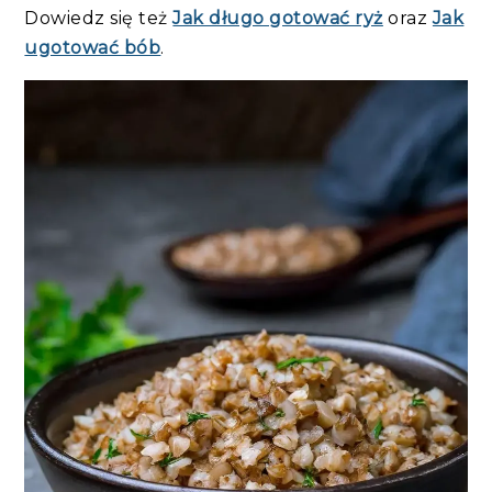
Dowiedz się też
Jak długo gotować ryż
oraz
Jak
ugotować bób
.