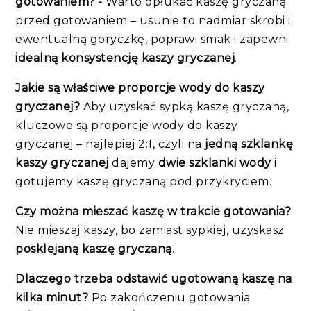
gotowaniem? -
Warto opłukać kaszę gryczaną
przed gotowaniem – usunie to nadmiar skrobi i
ewentualną goryczkę, poprawi smak i zapewni
idealną konsystencję kaszy gryczanej
.
Jakie są właściwe proporcje wody do kaszy
gryczanej?
Aby uzyskać sypką kaszę gryczaną,
kluczowe są proporcje wody do kaszy
gryczanej – najlepiej 2:1, czyli na
jedną szklankę
kaszy gryczanej
dajemy
dwie szklanki wody
i
gotujemy kaszę gryczaną pod przykryciem.
Czy można mieszać kaszę w trakcie gotowania?
Nie mieszaj kaszy, bo zamiast sypkiej, uzyskasz
posklejaną kaszę gryczaną
.
Dlaczego trzeba odstawić ugotowaną kaszę na
kilka minut?
Po zakończeniu gotowania