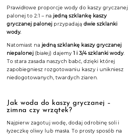
Prawidłowe proporcje wody do kaszy gryczanej
palonej to 2:1 – na
jedną szklankę kaszy
gryczanej palonej
przypadają
dwie szklanki
wody.
Natomiast na
jedną szklankę kaszy gryczanej
niepalonej
(białej) dajemy
1 i 3/4 szklanki wody
.
To stara zasada naszych babć, dzięki której
zapobiegniesz rozgotowaniu kaszy i unikniesz
niedogotowanych, twardych ziaren.
Jak woda do kaszy gryczanej –
zimna czy wrzątek?
Najpierw zagotuj wodę, dodaj odrobinę soli i
łyżeczkę oliwy lub masła. To prosty sposób na