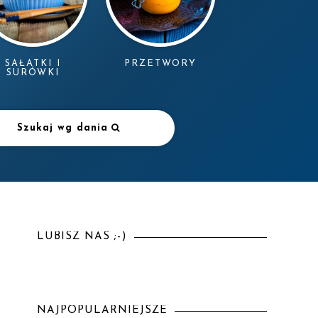
SAŁATKI I
PRZETWORY
SURÓWKI
Szukaj wg dania
LUBISZ NAS ;-)
NAJPOPULARNIEJSZE