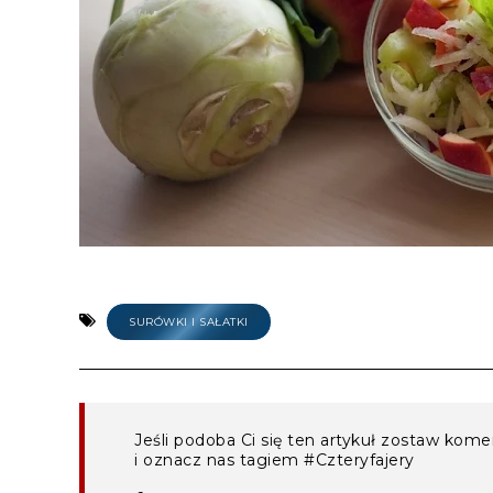
SURÓWKI I SAŁATKI
Jeśli podoba Ci się ten artykuł zostaw kom
i oznacz nas tagiem #Czteryfajery