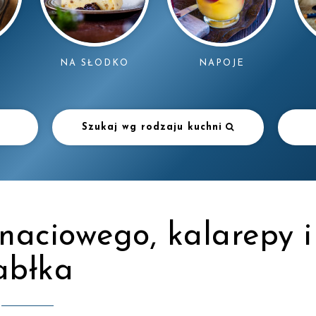
NAPOJE
NA SŁODKO
Szukaj wg rodzaju kuchni
naciowego, kalarepy i
abłka