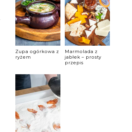
y
Zupa ogórkowa z
Marmolada z
ryżem
jabłek – prosty
przepis