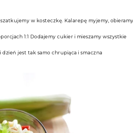
ą) szatkujemy w kosteczkę. Kalarepę myjemy, obieram
orcjach 1:1 Dodajemy cukier i mieszamy wszystkie
ugi dzień jest tak samo chrupiąca i smaczna