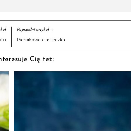
→
kuł
Poprzedni artykuł
atu
Piernikowe ciasteczka
teresuje Cię też: