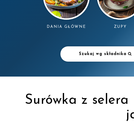
DANIA GŁÓWNE
ZUPY
Szukaj wg składnika
Surówka z selera 
j