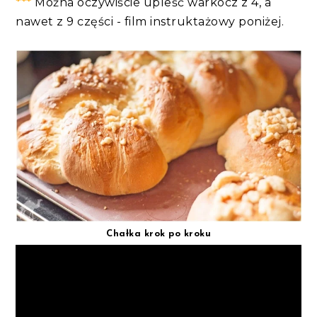
***
Można oczywiście upleść warkocz z 4, a
nawet z 9 części - film instruktażowy poniżej.
Chałka krok po kroku