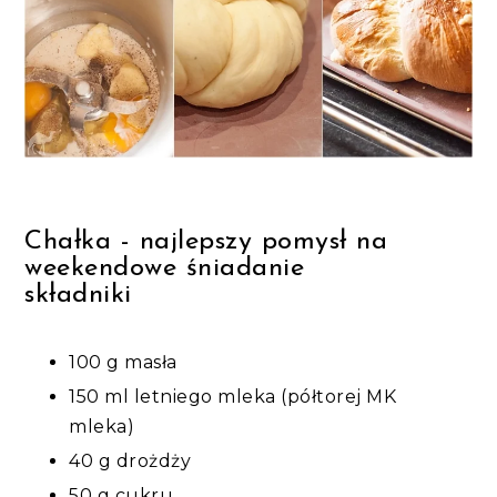
Chałka - najlepszy pomysł na
weekendowe śniadanie
składniki
100 g masła
150 ml letniego mleka (półtorej MK
mleka)
40 g drożdży
50 g cukru