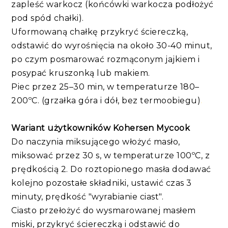
zapleść warkocz (końcówki warkocza podłożyć
pod spód chałki).
Uformowaną chałkę przykryć ściereczką,
odstawić do wyrośnięcia na około 30-40 minut,
po czym posmarować rozmąconym jajkiem i
posypać kruszonką lub makiem.
Piec przez 25–30 min, w temperaturze 180–
200ºC. (grzałka góra i dół, bez termoobiegu)
.
Wariant użytkowników Kohersen Mycook
Do naczynia miksującego włożyć masło,
miksować przez 30 s, w temperaturze 100ºC, z
prędkością 2. Do roztopionego masła dodawać
kolejno pozostałe składniki, ustawić czas 3
minuty, prędkość "wyrabianie ciast".
Ciasto przełożyć do wysmarowanej masłem
miski, przykryć ściereczką i odstawić do