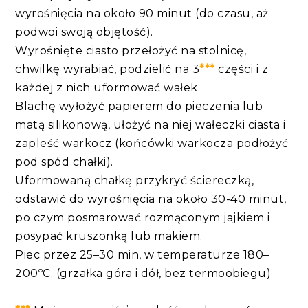
wyrośnięcia na około 90 minut (do czasu, aż
podwoi swoją objętość).
Wyrośnięte ciasto przełożyć na stolnicę,
chwilkę wyrabiać, podzielić na 3
***
części i z
każdej z nich uformować wałek.
Blachę wyłożyć papierem do pieczenia lub
matą silikonową, ułożyć na niej wałeczki ciasta i
zapleść warkocz (końcówki warkocza podłożyć
pod spód chałki).
Uformowaną chałkę przykryć ściereczką,
odstawić do wyrośnięcia na około 30-40 minut,
po czym posmarować rozmąconym jajkiem i
posypać kruszonką lub makiem.
Piec przez 25–30 min, w temperaturze 180–
200ºC. (grzałka góra i dół, bez termoobiegu)
.