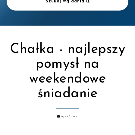
Szukaj wg dania
Chałka - najlepszy
pomysł na
weekendowe
śniadanie
9/29/2017