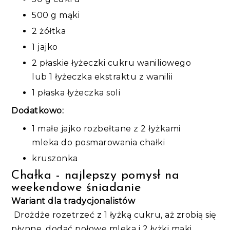
500 g mąki
2 żółtka
1 jajko
2 płaskie łyżeczki cukru waniliowego
lub 1 łyżeczka ekstraktu z wanilii
1 płaska łyżeczka soli
Dodatkowo:
1 małe jajko rozbełtane z 2 łyżkami
mleka do posmarowania chałki
kruszonka
Chałka - najlepszy pomysł na
weekendowe śniadanie
Wariant dla tradycjonalistów
Drożdże rozetrzeć z 1 łyżką cukru, aż zrobią się
płynne, dodać połowę mleka i 2 łyżki mąki,