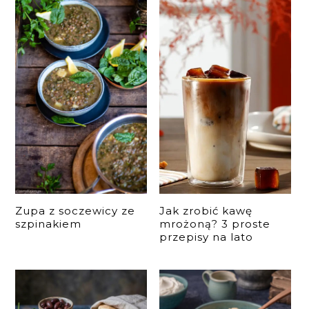
Zupa z soczewicy ze
Jak zrobić kawę
szpinakiem
mrożoną? 3 proste
przepisy na lato