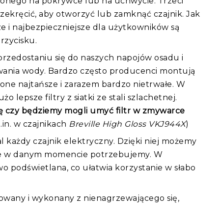
zonego na pokrywce lub na uchwycie. Trzeci
zekręcić, aby otworzyć lub zamknąć czajnik. Jak
e i najbezpieczniejsze dla użytkowników są
rzycisku.
przedostaniu się do naszych napojów osadu i
wania wody. Bardzo często producenci montują
są one najtańsze i zarazem bardzo nietrwałe. W
lepsze filtry z siatki ze stali szlachetnej.
ę czy będziemy mogli umyć filtr w zmywarce
in. w czajnikach
Breville High Gloss VKJ944X
)
al każdy czajnik elektryczny. Dzięki niej możemy
 ile w danym momencie potrzebujemy. W
o podświetlana, co ułatwia korzystanie w słabo
lowany i wykonany z nienagrzewającego się,