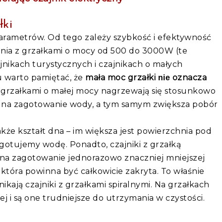
łki
arametrów. Od tego zależy szybkość i efektywność
enia z grzałkami o mocy od 500 do 3000W (te
jnikach turystycznych i czajnikach o małych
u warto pamiętać, że
mała moc grzałki
oznacza
nie
z grzałkami o małej mocy nagrzewają się stosunkowo
 na zagotowanie wody, a tym samym zwiększa pobór
e kształt dna – im większa jest powierzchnia pod
gotujemy wodę. Ponadto, czajniki z grzałką
a zagotowanie jednorazowo znaczniej mniejszej
, która powinna być całkowicie zakryta. To właśnie
kają czajniki z grzałkami spiralnymi. Na grzałkach
ej i są one trudniejsze do utrzymania w czystości.