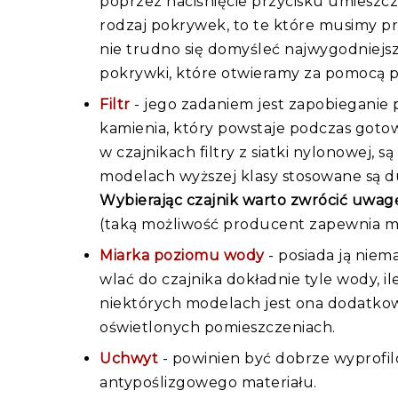
poprzez naciśnięcie przycisku umieszc
rodzaj pokrywek, to te które musimy pr
nie trudno się domyśleć najwygodniejsz
pokrywki, które otwieramy za pomocą p
Filtr
- jego zadaniem jest zapobieganie 
kamienia, który powstaje podczas goto
w czajnikach filtry z siatki nylonowej, 
modelach wyższej klasy stosowane są dużo 
Wybierając czajnik warto zwrócić uwag
(taką możliwość producent zapewnia m.
Miarka poziomu wody
- posiada ją niem
wlać do czajnika dokładnie tyle wody,
niektórych modelach jest ona dodatkow
oświetlonych pomieszczeniach.
Uchwyt
- powinien być dobrze wyprofi
antypoślizgowego materiału.