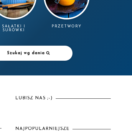
SAŁATKI I
PRZETWORY
SURÓWKI
Szukaj wg dania
LUBISZ NAS ;-)
NAJPOPULARNIEJSZE