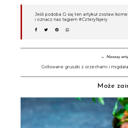
Jeśli podoba Ci się ten artykuł zostaw kom
i oznacz nas tagiem #Czteryfajery
←
Nowszy arty
Grillowane gruszki z orzechami i migdał
Może zain