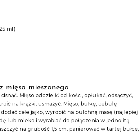
25 ml)
 z mięsa mieszanego
snąć. Mięso oddzielić od kości, opłukać, odsączyć,
kroić na krążki, usmażyć. Mięso, bułkę, cebulę
dodać całe jajko, wyrobić na pulchną masę (najlepiej
dę lub mleko i wyrabiać do połączenia w jednolitą
szczyć na grubość 1,5 cm, panierować w tartej bułce,