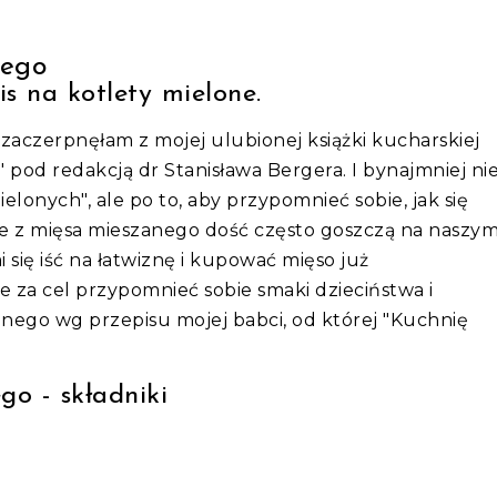
anego
s na kotlety mielone.
zaczerpnęłam z mojej ulubionej książki kucharskiej
" pod redakcją dr Stanisława Bergera. I bynajmniej ni
elonych", ale po to, aby przypomnieć sobie, jak się
ne z mięsa mieszanego dość często goszczą na naszy
 się iść na łatwiznę i kupować mięso już
 za cel przypomnieć sobie smaki dzieciństwa i
nego wg przepisu mojej babci, od której "Kuchnię
go - składniki