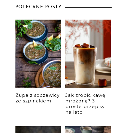
POLECANE POSTY
e
m
Zupa z soczewicy
Jak zrobić kawę
ze szpinakiem
mrożoną? 3
proste przepisy
na lato