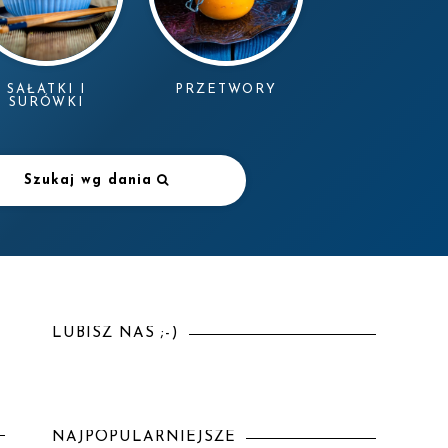
SAŁATKI I
PRZETWORY
SURÓWKI
Szukaj wg dania
LUBISZ NAS ;-)
NAJPOPULARNIEJSZE