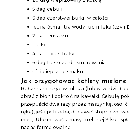
20 dag wieprzowiny z kością
5 dag cebuli
6 dag czerstwej bułki (w całości)
jedna ósma litra wody lub mleka (czyli 1
2 dag tłuszczu
1 jajko
4 dag tartej bułki
6 dag tłuszczu do smarowania
sól i pieprz do smaku
Jak przygotować kotlety mielone
Bułkę namoczyć w mleku (lub w wodzie), odci
obrać z błon i pokroić na kawałki. Cebulę po
przepuścić dwa razy przez maszynkę, osolić, 
ręką), jeśli potrzeba, dodawać stopniowo wo
masę. Uformować z masy mielonej 8 kul, spła
nadać formę owalną,