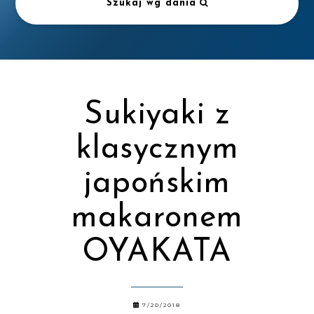
Szukaj wg dania
Sukiyaki z
klasycznym
japońskim
makaronem
OYAKATA
7/20/2018