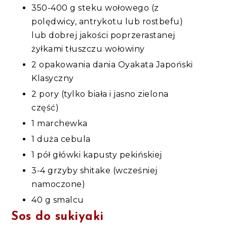
350-400 g steku wołowego (z
polędwicy, antrykotu lub rostbefu)
lub dobrej jakości poprzerastanej
żyłkami tłuszczu wołowiny
2 opakowania dania Oyakata Japoński
Klasyczny
2 pory (tylko biała i jasno zielona
część)
1 marchewka
1 duża cebula
1 pół główki kapusty pekińskiej
3-4 grzyby shitake (wcześniej
namoczone)
40 g smalcu
Sos do sukiyaki