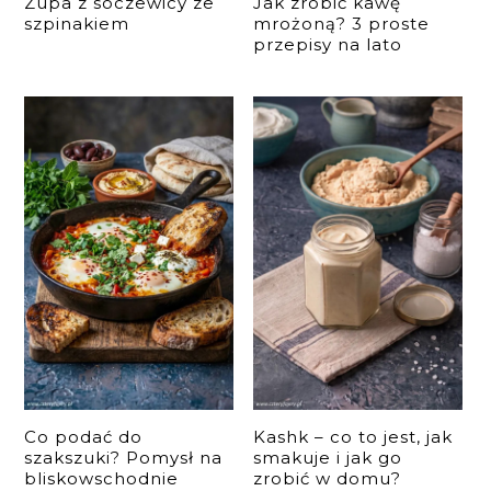
Zupa z soczewicy ze
Jak zrobić kawę
szpinakiem
mrożoną? 3 proste
przepisy na lato
Co podać do
Kashk – co to jest, jak
szakszuki? Pomysł na
smakuje i jak go
bliskowschodnie
zrobić w domu?