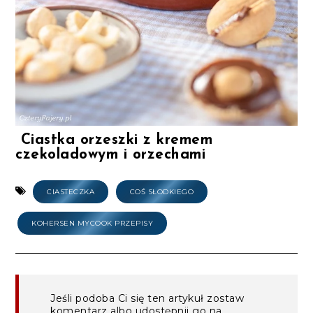
Ciastka orzeszki z kremem
czekoladowym i orzechami
CIASTECZKA
COŚ SŁODKIEGO
KOHERSEN MYCOOK PRZEPISY
Jeśli podoba Ci się ten artykuł zostaw
komentarz albo udostępnij go na