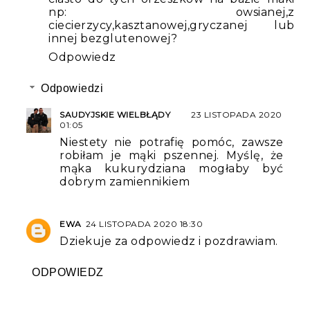
np: owsianej,z
ciecierzycy,kasztanowej,gryczanej lub
innej bezglutenowej?
Odpowiedz
Odpowiedzi
SAUDYJSKIE WIELBŁĄDY
23 LISTOPADA 2020
01:05
Niestety nie potrafię pomóc, zawsze
robiłam je mąki pszennej. Myślę, że
mąka kukurydziana mogłaby być
dobrym zamiennikiem
EWA
24 LISTOPADA 2020 18:30
Dziekuje za odpowiedz i pozdrawiam.
ODPOWIEDZ