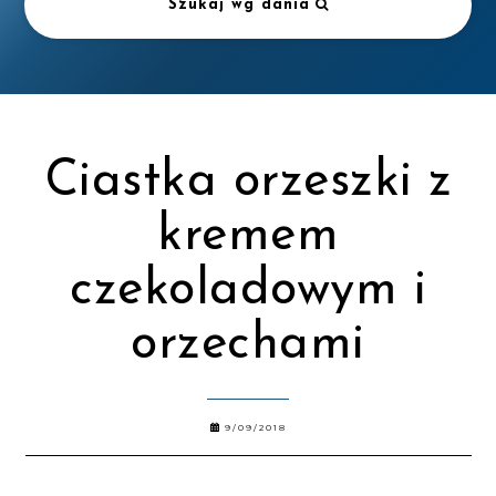
Szukaj wg dania
Ciastka orzeszki z
kremem
czekoladowym i
orzechami
9/09/2018