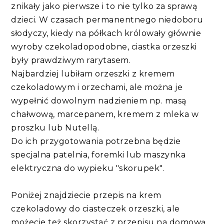
znikały jako pierwsze i to nie tylko za sprawą
dzieci. W czasach permanentnego niedoboru
słodyczy, kiedy na półkach królowały głównie
wyroby czekoladopodobne, ciastka orzeszki
były prawdziwym rarytasem.
Najbardziej lubiłam orzeszki z kremem
czekoladowym i orzechami, ale można je
wypełnić dowolnym nadzieniem np. masą
chałwową, marcepanem, kremem z mleka w
proszku lub Nutellą.
Do ich przygotowania potrzebna będzie
specjalna patelnia, foremki lub maszynka
elektryczna do wypieku "skorupek".
Poniżej znajdziecie przepis na krem
czekoladowy do ciasteczek orzeszki, ale
możecie też skorzystać z przepisu na domową