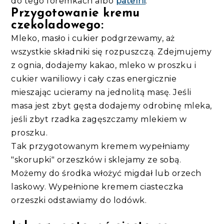
do tego foremkach albo
patelni
.
Przygotowanie kremu
czekoladowego:
Mleko, masło i cukier podgrzewamy, aż
wszystkie składniki się rozpuszczą. Zdejmujemy
z ognia, dodajemy kakao, mleko w proszku i
cukier waniliowy i cały czas energicznie
mieszając ucieramy na jednolitą masę. Jeśli
masa jest zbyt gęsta dodajemy odrobinę mleka,
jeśli zbyt rzadka zagęszczamy mlekiem w
proszku.
Tak przygotowanym kremem wypełniamy
"skorupki" orzeszków i sklejamy ze sobą.
Możemy do środka włożyć migdał lub orzech
laskowy. Wypełnione kremem ciasteczka
orzeszki odstawiamy do lodówk.