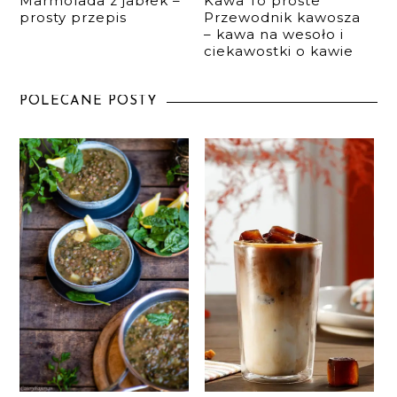
Marmolada z jabłek –
Kawa To proste
prosty przepis
Przewodnik kawosza
– kawa na wesoło i
ciekawostki o kawie
POLECANE POSTY