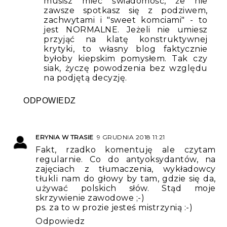
musisz mieć świadomość, że nie
zawsze spotkasz się z podziwem,
zachwytami i "sweet komciami" - to
jest NORMALNE. Jeżeli nie umiesz
przyjąć na klatę konstruktywnej
krytyki, to własny blog faktycznie
byłoby kiepskim pomysłem. Tak czy
siak, życzę powodzenia bez względu
na podjętą decyzję.
ODPOWIEDZ
ERYNIA W TRASIE
9 GRUDNIA 2018 11:21
Fakt, rzadko komentuję ale czytam
regularnie. Co do antyoksydantów, na
zajęciach z tłumaczenia, wykładowcy
tłukli nam do głowy by tam, gdzie się da,
używać polskich słów. Stąd moje
skrzywienie zawodowe ;-)
ps. za to w prozie jesteś mistrzynią :-)
Odpowiedz