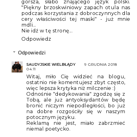
gorsza, słabo znającego język polski.
"Piękny brzoskwiniowy zapach otula nas
podczas korzystania z dobroczynnych dla
cery właściwości tej maski" - już mnie
mdli...
Nie idź w tę stronę...
Odpowiedz
Odpowiedzi
SAUDYJSKIE WIELBŁĄDY
9 GRUDNIA 2018
04:11
Witaj, miło Cię widzieć na blogu,
ostatnio nie komentujesz zbyt często,
więc lepsza krytyka niż milczenie :)
Odnośnie "dedykowania" zgodzę się z
Tobą, ale już antyoksydantów będę
bronić niczym niepodległości, bo już
na dobre rozgościły się w naszym
potocznym języku.
Reklamą nie jest, miało zabrzmieć
niemal poetycko.