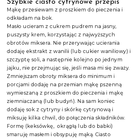
Szybkie ciasto cytrynowe przepis
Mąkę przesiewam z proszkiem do pieczenia i
odkładam na bok.
Masło ucieram z cukrem pudrem na jasny,
puszysty krem, korzystając z najwyższych
obrotów miksera. Nie przerywając ucierania
dodaję ekstrakt z wanilii (lub cukier waniliowy) i
szczyptę soli, a następnie kolejno po jednym
jajku, nie przejmując się, jeśli masa mi się zważy.
Zmniejszam obroty miksera do minimum i
porcjami dodaję na przemian mąkę pszenną
wymieszaną z proszkiem do pieczenia i mąkę
ziemniaczaną (lub budyń). Na sam koniec
dodaję sok z cytryny i skórkę cytrynową i
miksuję kilka chwil, do połączenia składników.
Formę (keksówkę, okrągłą lub do babki)
smaruję masłem i obsypuję mąką. Ciasto