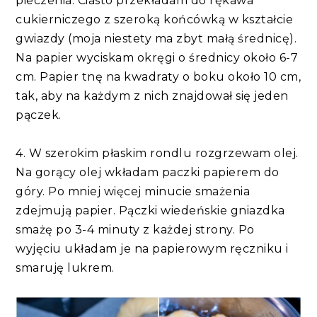
pieczenia. Ciasto przekładam do rękawa
cukierniczego z szeroką końcówką w kształcie
gwiazdy (moja niestety ma zbyt małą średnicę).
Na papier wyciskam okręgi o średnicy około 6-7
cm. Papier tnę na kwadraty o boku około 10 cm,
tak, aby na każdym z nich znajdował się jeden
pączek.
4. W szerokim płaskim rondlu rozgrzewam olej.
Na gorący olej wkładam paczki papierem do
góry. Po mniej więcej minucie smażenia
zdejmują papier. Pączki wiedeńskie gniazdka
smażę po 3-4 minuty z każdej strony. Po
wyjęciu układam je na papierowym ręczniku i
smaruję lukrem.