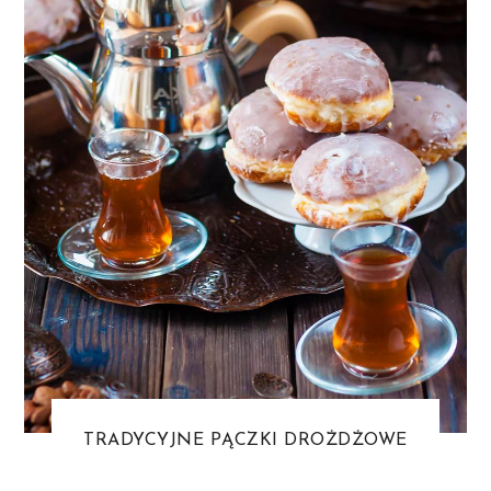
TRADYCYJNE PĄCZKI DROŻDŻOWE