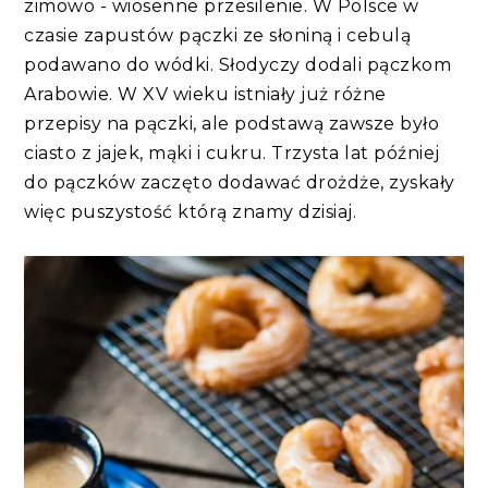
zimowo - wiosenne przesilenie. W Polsce w
czasie zapustów pączki ze słoniną i cebulą
podawano do wódki. Słodyczy dodali pączkom
Arabowie. W XV wieku istniały już różne
przepisy na pączki, ale podstawą zawsze było
ciasto z jajek, mąki i cukru. Trzysta lat później
do pączków zaczęto dodawać drożdże, zyskały
więc puszystość którą znamy dzisiaj.