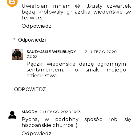
Uwielbiam mniam 😝 ,tłusty czwartek
będą królowały gniazdka wiedeńśkie ,w
tej wersji.
Odpowiedz
Odpowiedzi
SAUDYJSKIE WIELBŁĄDY
2 LUTEGO 2020
02:53
Pączki wiedeńskie darzę ogromnym
sentymentem. To smak mojego
dzieciństwa
ODPOWIEDZ
MAGDA
2 LUTEGO 2020 16:13
Pycha, w podobny sposób robi się
hiszpańskie churros :)
Odpowiedz