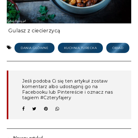
Gulasz z ciecierzycą
DANIA GŁÓWNE
KUCHNIA TURECKA
OBIAD
Jeśli podoba Ci się ten artykuł zostaw
komentarz albo udostępnij go na
Facebooku lub Pintereście i oznacz nas
tagiem #Czteryfajery
←