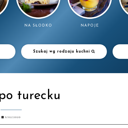
NAPOJE
NA SŁODKO
Szukaj wg rodzaju kuchni
po turecku
3/02/2020