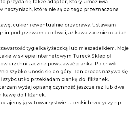
, to przyda się także adapter, który umożliwia
 naczyniach, które nie są do tego przeznaczone
wę, cukier i ewentualnie przyprawy. Ustawiam
ogniu podgrzewam do chwili, aż kawa zacznie opadać
zawartość tygielka łyżeczką lub mieszadełkiem. Moje
 takie w sklepie internetowym TureckiSklep.pl
owierzchni zacznie powstawać pianka. Po chwili
nie szybko unosić się do góry. Ten proces nazywa się
i szybciutko przekładam piankę do filiżanek.
tarzam wyżej opisaną czynność jeszcze raz lub dwa.
m kawę do filiżanek.
 podajemy ją w towarzystwie tureckich słodyczy np.