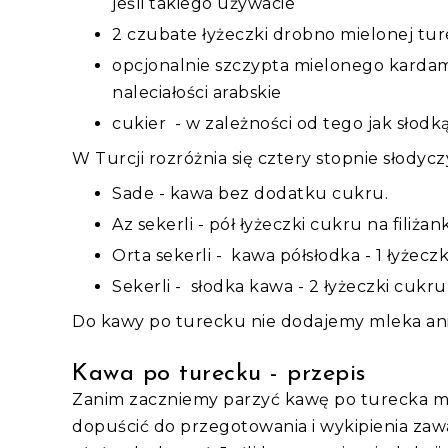
jeśli takiego używacie
2 czubate łyżeczki drobno mielonej tur
opcjonalnie szczypta mielonego kardam
naleciałości arabskie
cukier - w zależności od tego jak słodką
W Turcji rozróżnia się cztery stopnie słodyc
Sade - kawa bez dodatku cukru.
Az sekerli - pół łyżeczki cukru na filiża
Orta sekerli - kawa półsłodka - 1 łyżecz
Sekerli - słodka kawa - 2 łyżeczki cukru
Do kawy po turecku nie dodajemy mleka ani
Kawa po turecku - przepis
Zanim zaczniemy parzyć kawę po turecka mu
dopuścić do przegotowania i wykipienia zaw