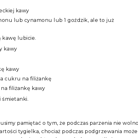
eckiej kawy
onu lub cynamonu lub 1 goździk, ale to już
 kawę lubicie.
zy kawy
nkę kawy
ka cukru na filiżankę
 na filiżankę kawy
 śmietanki.
simy pamiętać o tym, że podczas parzenia nie woln
artości tygielka, chociaż podczas podgrzewania może