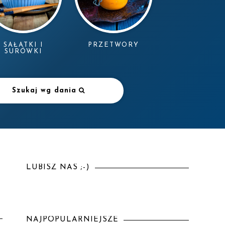
SAŁATKI I
PRZETWORY
SURÓWKI
Szukaj wg dania
LUBISZ NAS ;-)
NAJPOPULARNIEJSZE