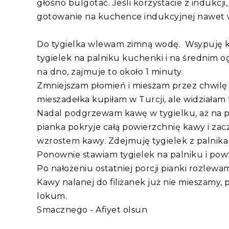
głośno bulgotać. Jeśli korzystacie z indukcji
gotowanie na kuchence indukcyjnej nawet w
Do tygielka wlewam zimną wodę. Wsypuję ka
tygielek na palniku kuchenki i na średnim 
na dno, zajmuje to około 1 minuty.
Zmniejszam płomień i mieszam przez chwilę 
mieszadełka kupiłam w Turcji, ale widziałam
Nadal podgrzewam kawę w tygielku, aż na p
pianka pokryje całą powierzchnię kawy i zacz
wzrostem kawy. Zdejmuję tygielek z palnika 
Ponownie stawiam tygielek na palniku i pow
Po nałożeniu ostatniej porcji pianki rozlewa
Kawy nalanej do filiżanek już nie mieszamy,
lokum.
Smacznego - Afiyet olsun