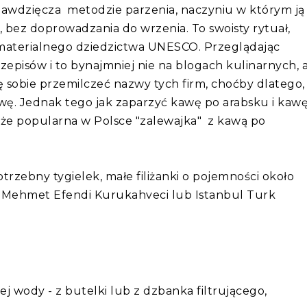
awdzięcza metodzie parzenia, naczyniu w którym ją
bez doprowadzania do wrzenia. To swoisty rytuał,
iematerialnego dziedzictwa UNESCO. Przeglądając
zepisów i to bynajmniej nie na blogach kulinarnych, 
sobie przemilczeć nazwy tych firm, choćby dlatego,
awę. Jednak tego jak zaparzyć kawę po arabsku i kaw
kże popularna w Polsce "zalewajka" z kawą po
rzebny tygielek, małe filiżanki o pojemności około
. Mehmet Efendi Kurukahveci lub Istanbul Turk
ej wody - z butelki lub z dzbanka filtrującego,