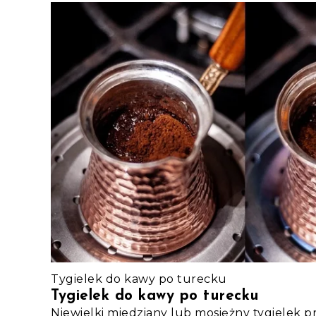
Tygielek do kawy po turecku
Tygielek do kawy po turecku
Niewielki miedziany lub mosiężny tygielek