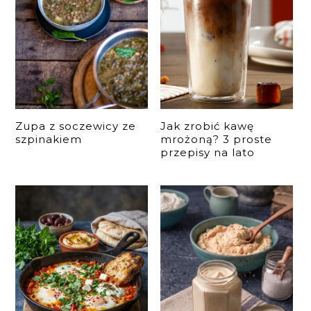
Zupa z soczewicy ze
Jak zrobić kawę
szpinakiem
mrożoną? 3 proste
przepisy na lato