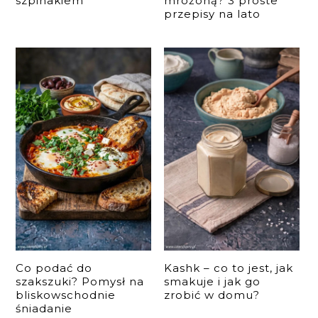
szpinakiem
mrożoną? 3 proste
przepisy na lato
Co podać do
Kashk – co to jest, jak
szakszuki? Pomysł na
smakuje i jak go
bliskowschodnie
zrobić w domu?
śniadanie