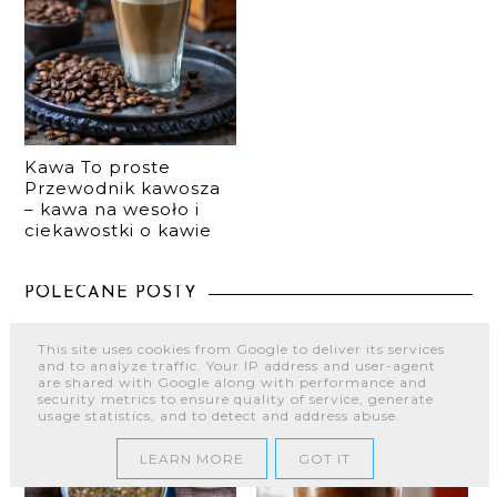
Kawa To proste
Przewodnik kawosza
– kawa na wesoło i
ciekawostki o kawie
POLECANE POSTY
This site uses cookies from Google to deliver its services
and to analyze traffic. Your IP address and user-agent
are shared with Google along with performance and
security metrics to ensure quality of service, generate
usage statistics, and to detect and address abuse.
LEARN MORE
GOT IT