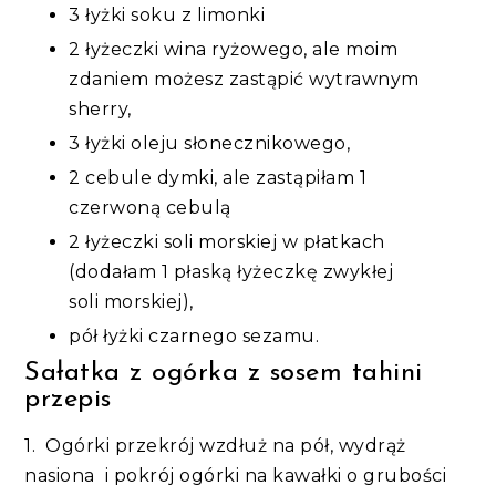
3 łyżki soku z limonki
2 łyżeczki wina ryżowego, ale moim
zdaniem możesz zastąpić wytrawnym
sherry,
3 łyżki oleju słonecznikowego,
2 cebule dymki, ale zastąpiłam 1
czerwoną cebulą
2 łyżeczki soli morskiej w płatkach
(dodałam 1 płaską łyżeczkę zwykłej
soli morskiej),
pół łyżki czarnego sezamu.
Sałatka z ogórka z sosem tahini
przepis
1. Ogórki przekrój wzdłuż na pół, wydrąż
nasiona i pokrój ogórki na kawałki o grubości