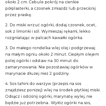
około 2 cm. Cebule pokrój na cienkie
półplasterki, a czosnek zmiażdż lub przeciśnij
przez praskę.
2. Do miski wrzuć ogórki, dodaj czosnek, ocet,
sok z limonki i sól. Wymieszaj rękami, lekko
rozgniatając w palcach kawałki ogórka.
3. Do małego rondelka wlej olej i podgrzewaj
na małym ogniu około 2 minut. Ciepłym olejem
polej ogórki i odstaw na 30 minut do
zamarynowania. Nie pozostawiaj ogórków w
marynacie dłużej nież 2 godziny.
4. Sos tahini do warzyw (przepis na sos
znajdziesz poniżej) wlej na środek płytkiej miski.
Odsącz i odciśnij ogórki, marynatę wylej, nie
będzie już potrzebna.. Wyłóż ogórki na sos,