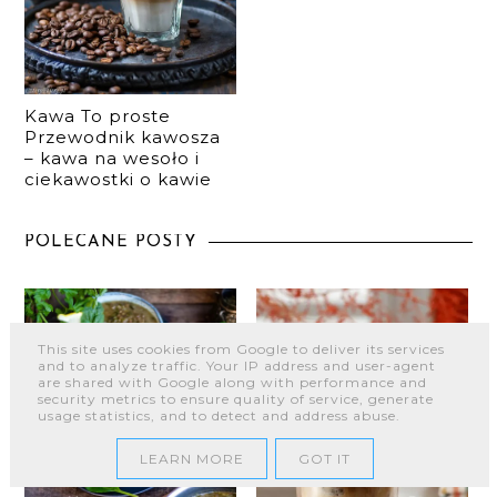
Kawa To proste
Przewodnik kawosza
– kawa na wesoło i
ciekawostki o kawie
POLECANE POSTY
This site uses cookies from Google to deliver its services
and to analyze traffic. Your IP address and user-agent
are shared with Google along with performance and
security metrics to ensure quality of service, generate
usage statistics, and to detect and address abuse.
LEARN MORE
GOT IT