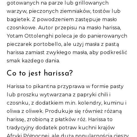
gotowanych na parze lub grillowanych
warzyw, pieczonych ziemniaków, tostów lub
bagietek. Z powodzeniem zastępuje masło
czosnkowe. Autor przepisu na masło harissa,
Yotam Ottolenghi poleca je do panierowanych
pieczarek portobello, ale użyj masła z pastą
harissa zamiast zwykłego masła, aby podkreślić
smak każdego dania.
Co to jest harissa?
Harissa to pikantna przyprawa w formie pasty
lub proszku wytwarzana z papryki chili i
czosnku, z dodatkiem m.in. kolendry, kuminu i
oliwa z oliwek. Produkuje się również różaną
harissę, zrobioną z płatków róż. Harissa to
tradycyjny dodatek potraw kuchni krajów
Afryki Północnej, ale dużą popularnością cieszy