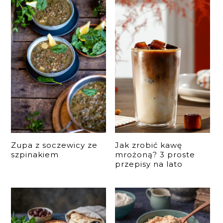
Zupa z soczewicy ze
Jak zrobić kawę
szpinakiem
mrożoną? 3 proste
przepisy na lato