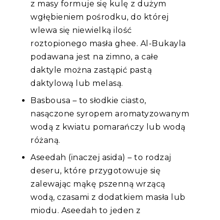
z masy formuje się kulę z dużym
wgłębieniem pośrodku, do której
wlewa się niewielką ilość
roztopionego masła ghee. Al-Bukayla
podawana jest na zimno, a całe
daktyle można zastąpić pastą
daktylową lub melasą.
Basbousa – to słodkie ciasto,
nasączone syropem aromatyzowanym
wodą z kwiatu pomarańczy lub wodą
różaną.
Aseedah (inaczej asida) – to rodzaj
deseru, które przygotowuje się
zalewając mąkę pszenną wrzącą
wodą, czasami z dodatkiem masła lub
miodu. Aseedah to jeden z