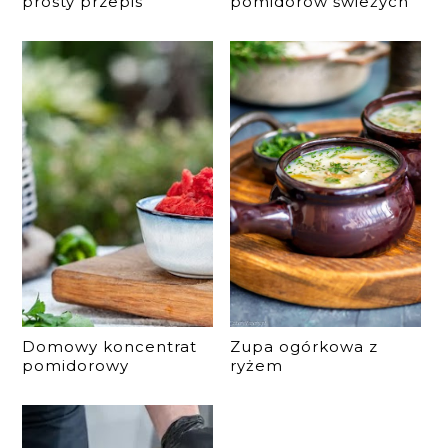
prosty przepis
pomidorów świeżych
Domowy koncentrat
Zupa ogórkowa z
pomidorowy
ryżem