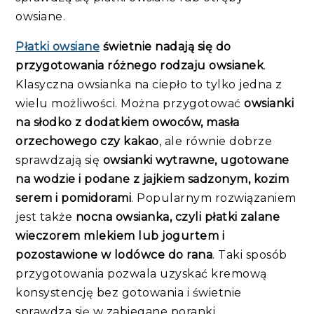
owsiane.
Płatki owsiane
świetnie nadają się do
przygotowania różnego rodzaju owsianek
.
Klasyczna owsianka na ciepło to tylko jedna z
wielu możliwości. Można przygotować
owsianki
na słodko z dodatkiem owoców, masła
orzechowego czy kakao
, ale równie dobrze
sprawdzają się
owsianki wytrawne, ugotowane
na wodzie i podane z jajkiem sadzonym, kozim
serem i pomidorami
. Popularnym rozwiązaniem
jest także
nocna owsianka, czyli płatki zalane
wieczorem mlekiem lub jogurtem i
pozostawione w lodówce do rana
. Taki sposób
przygotowania pozwala uzyskać kremową
konsystencję bez gotowania i świetnie
sprawdza się w zabiegane poranki.