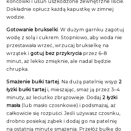
końcówki i usuń uszkodzone zewnętrzne liście.
Dokładnie opłucz każdą kapustkę w zimnej
wodzie.
Gotowanie brukselki
. W dużym garnku zagotuj
wodę z solą i cukrem. Stopniowo, aby woda nie
przestawała wrzeć, wrzucaj brukselkę na
wrzątek i
gotuj bez przykrycia
przez 6–8
minut, aż lekko zmięknie, ale nadal będzie
chrupka.
Smażenie bułki tartej
. Na dużą patelnię wsyp
2
łyżki bułki tartej
i, mieszając, smaż ją przez 3–4
minuty, aż leciutko zbrązowieje. Dodaj
2 łyżki
masła
(lub masło czosnkowe) i podsmażaj, aż
całkowicie się rozpuści. Jeśli używasz czosnku,
drobno posiekaj ząbek i dodaj go na patelnię
na ostatnią minutę smażenia. Przełóż bułkę do