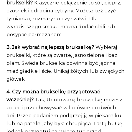
brukselki?
Klasyczne połączenie to sól, pieprz,
czosnek i odrobina cytryny. Możesz też użyć
tymianku, rozmarynu czy szałwii. Dla
wyrazistszego smaku można dodać chili lub
posypać parmezanem.
3. Jak wybrać najlepszą brukselkę?
Wybieraj
brukselki, które są zwarte, jasnozielone i bez
plam. Świeża brukselka powinna być jędrna i
mieć gładkie liście. Unikaj żółtych lub zwiędłych
główek.
4. Czy można brukselkę przygotować
wcześniej?
Tak, Ugotowaną brukselkę możesz
upiec i przechowywać w lodówce do dwóch
dni. Przed podaniem podgrzej ją w piekarniku
lub na patelni, aby była chrupiąca. Tartą bułkę
jednak przygotuj na świeżo tuż przed