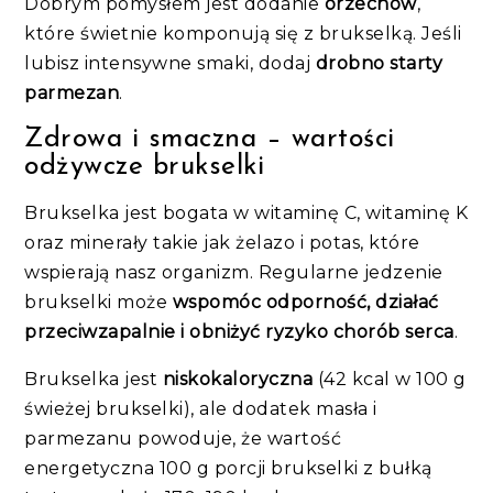
Dobrym pomysłem jest dodanie
orzechów
,
które świetnie komponują się z brukselką. Jeśli
lubisz intensywne smaki, dodaj
drobno starty
parmezan
.
Zdrowa i smaczna – wartości
odżywcze brukselki
Brukselka jest bogata w witaminę C, witaminę K
oraz minerały takie jak żelazo i potas, które
wspierają nasz organizm. Regularne jedzenie
brukselki może
wspomóc odporność, działać
przeciwzapalnie i obniżyć ryzyko chorób serca
.
Brukselka jest
niskokaloryczna
(42 kcal w 100 g
świeżej brukselki), ale dodatek masła i
parmezanu powoduje, że wartość
energetyczna 100 g porcji brukselki z bułką