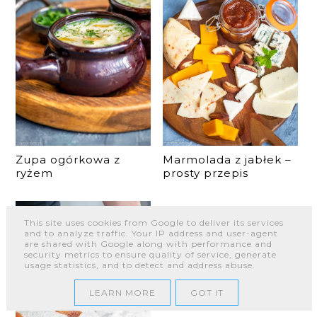
Zupa ogórkowa z
Marmolada z jabłek –
ryżem
prosty przepis
This site uses cookies from Google to deliver its services
and to analyze traffic. Your IP address and user-agent
are shared with Google along with performance and
security metrics to ensure quality of service, generate
usage statistics, and to detect and address abuse.
LEARN MORE
GOT IT