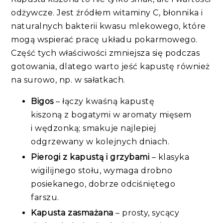
odżywcze. Jest źródłem witaminy C, błonnika i
naturalnych bakterii kwasu mlekowego, które
mogą wspierać pracę układu pokarmowego.
Część tych właściwości zmniejsza się podczas
gotowania, dlatego warto jeść kapustę również
na surowo, np. w sałatkach.
Bigos
–
łączy kwa
śną
kapustę
kiszoną
z bogatymi
w aromaty
mięsem
i wędzonką
;
smakuje najlepiej
odgrzewany w kolejn
ych
dniach.
Pierogi z kapustą i grzybami
–
klasyka
wigilijnego stołu, wymaga drobno
posiekanego, dobrze odciśniętego
farszu.
Kapusta zasmażana
–
prosty, sycący