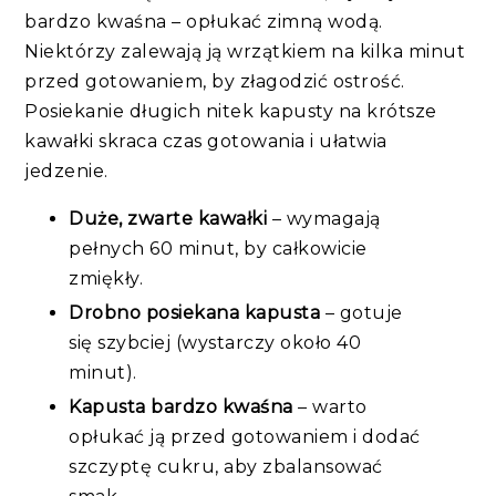
bardzo kwaśna – opłukać zimną wodą.
Niektórzy zalewają ją wrzątkiem na kilka minut
przed gotowaniem, by złagodzić ostrość.
Posiekanie długich nitek kapusty na krótsze
kawałki skraca czas gotowania i ułatwia
jedzenie.
Duże, zwarte kawałki
–
wymagają
pełnych 60 minut, by całkowicie
zmiękły.
Drobno posiekana kapusta
–
gotuje
się szybciej
(wystarczy
około 40
minut
)
.
Kapusta bardzo kwaśna
–
warto
opłukać ją przed gotowaniem i dodać
szczyptę cukru
, aby
zbalans
ować