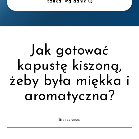
Szukaj wg dania
Jak gotować
kapustę kiszoną,
żeby była miękka i
aromatyczna?
7/02/2026