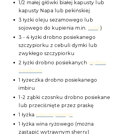
1/2 małej główki białej kapusty lub
kapusty Napa lub pekińskiej
3 łyżki oleju sezamowego lub
sojowego do kupienia m.in.
tutaj
)
3 - 4 łyżki drobno posiekanego
szczypiorku z cebuli dymki lub
zwykłego szczypiorku
2 łyżki drobno posiekanych
pędów
bambusa
1 łyżeczka drobno posiekanego
imbiru
1-2 ząbki czosnku drobno posiekane
lub przeciśnięte przez praskę
1 łyżka
sosu sojowego
1 łyżka wina ryżowego (można
zastąpić wytrawnym sherry)