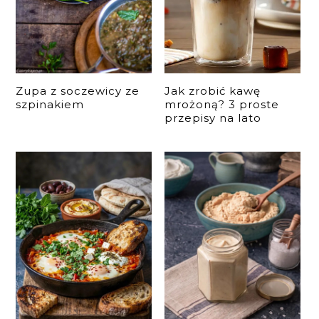
Zupa z soczewicy ze
Jak zrobić kawę
szpinakiem
mrożoną? 3 proste
przepisy na lato