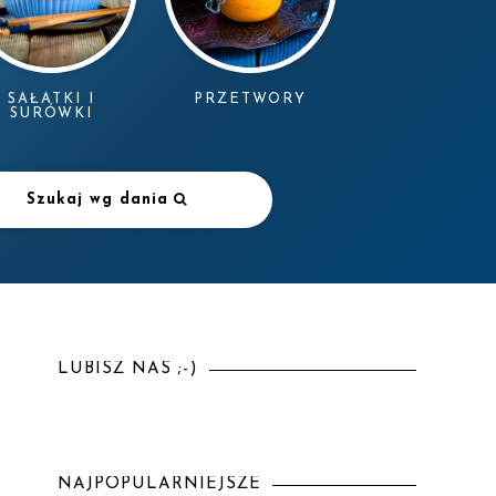
SAŁATKI I
PRZETWORY
SURÓWKI
Szukaj wg dania
LUBISZ NAS ;-)
NAJPOPULARNIEJSZE