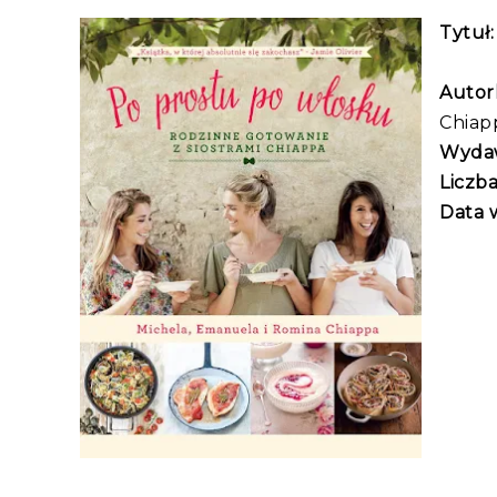
Tytuł:
Autork
Chiap
Wyda
Liczba
Data 