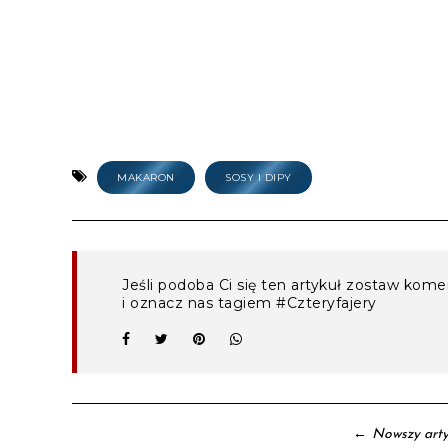
MAKARON
SOSY I DIPY
Jeśli podoba Ci się ten artykuł zostaw kom
i oznacz nas tagiem #Czteryfajery
←
Nowszy arty