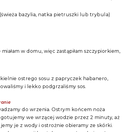
wieża bazylia, natka pietruszki lub trybula)
ie miałam w domu, więc zastąpiłam szczypiorkiem,
ekielnie ostrego sosu z papryczek habanero,
owaliśmy i lekko podgrzaliśmy sos.
wanie
adzamy do wrzenia. Ostrym końcem noża
 gotujemy we wrzącej wodzie przez 2 minuty, aż
my je z wody i ostrożnie obieramy ze skórki.