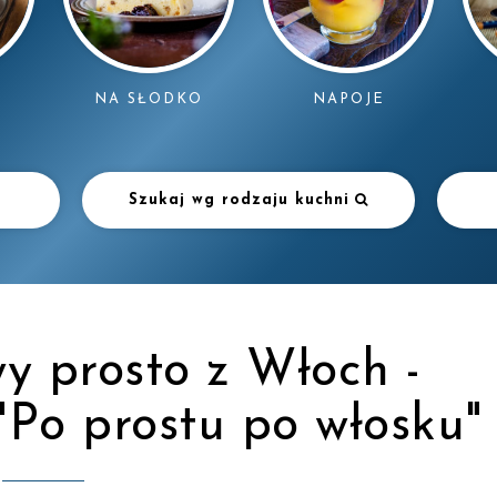
NAPOJE
NA SŁODKO
Szukaj wg rodzaju kuchni
y prosto z Włoch -
 "Po prostu po włosku"