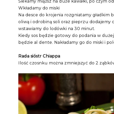
Siekamy miąższ na duże kawałki, po czym o
Wkładamy do miski
Na desce do krojenia rozgniatamy gładkim bo
oliwą i odrobiną soli oraz pieprzu dodajemy
wstawiamy do lodówki na 30 minut.
Kiedy sos będzie gotowy do podania w dużej
będzie al dente. Nakładamy go do miski i
Rada sióstr Chiappa
Ilość czosnku można zmniejszyć do 2 ząbkó