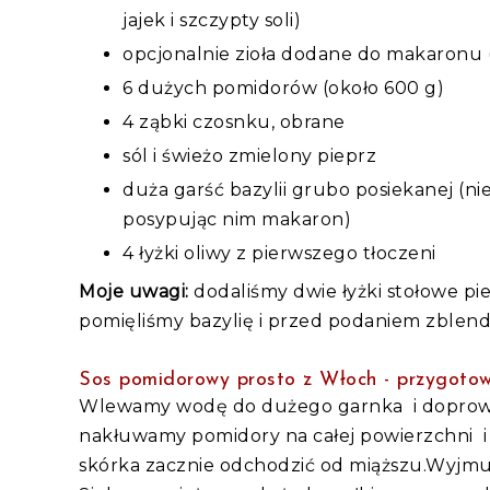
jajek i szczypty soli)
opcjonalnie zioła dodane do makaronu (ś
6 dużych pomidorów (około 600 g)
4 ząbki czosnku, obrane
sól i świeżo zmielony pieprz
duża garść bazylii grubo posiekanej (n
posypując nim makaron)
4 łyżki oliwy z pierwszego tłoczeni
Moje uwagi:
dodaliśmy dwie łyżki stołowe pi
pomięliśmy bazylię i przed podaniem zblend
Sos pomidorowy prosto z Włoch - przygoto
Wlewamy wodę do dużego garnka i doprow
nakłuwamy pomidory na całej powierzchni i
skórka zacznie odchodzić od miąższu.Wyjmuje