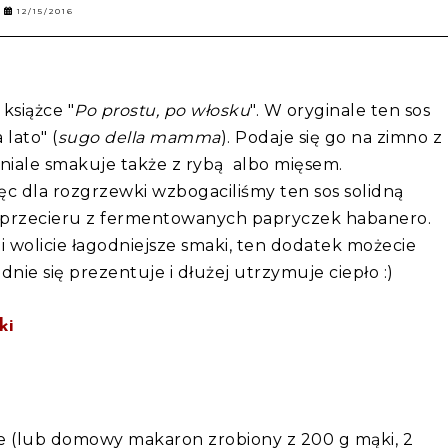
12/15/2016
książce "
Po prostu, po włosku
". W oryginale ten sos
lato" (
sugo della mamma
). Podaje się go na zimno z
iale smakuje także z rybą albo mięsem.
ięc dla rozgrzewki wzbogaciliśmy ten sos solidną
przecieru z fermentowanych papryczek habanero.
eśli wolicie łagodniejsze smaki, ten dodatek możecie
nie się prezentuje i dłużej utrzymuje ciepło :)
ki
 (lub domowy makaron zrobiony z 200 g mąki, 2