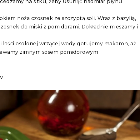
dcedzamy na sitku, żeby usunąć nadmiar płynu.
kiem noża czosnek ze szczyptą soli. Wraz z bazylią,
 czosnek do miski z pomidorami. Dokładnie mieszamy i
 ilości osolonej wrzącej wody gotujemy makaron, aż
 polewamy zimnym sosem pomidorowym
w