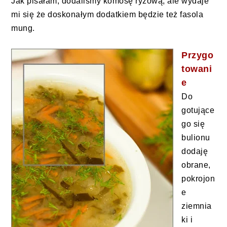
Jak pisałam, dodaliśmy komosę ryżową, ale wydaje
mi się że doskonałym dodatkiem będzie też fasola
mung.
Przygo
towani
e
Do
gotujące
go się
bulionu
dodaję
obrane,
pokrojon
e
ziemnia
ki i