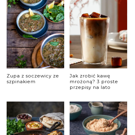
Zupa z soczewicy ze
Jak zrobić kawę
szpinakiem
mrożoną? 3 proste
przepisy na lato