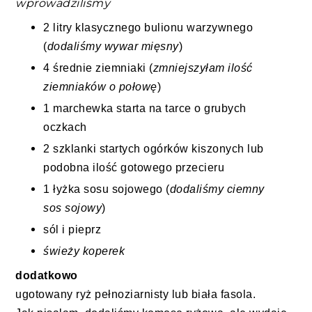
wprowadziliśmy
2 litry klasycznego bulionu warzywnego
(
dodaliśmy wywar mięsny
)
4 średnie ziemniaki (
zmniejszyłam ilość
ziemniaków o połowę
)
1 marchewka starta na tarce o grubych
oczkach
2 szklanki startych ogórków kiszonych lub
podobna ilość gotowego przecieru
1 łyżka sosu sojowego (
dodaliśmy ciemny
sos sojowy
)
sól i pieprz
świeży koperek
dodatkowo
ugotowany ryż pełnoziarnisty lub biała fasola.