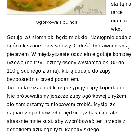
startą na
tarce
marche
Ogórkowa z quinoa
wkę.
Gotuję, aż ziemniaki będą miękkie. Następnie dodaję
ogórki kiszone i sos sojowy. Całość doprawiam solą i
pieprzem. W międzyczasie oddzielnie gotuję komosę
ryżową (na trzy - cztery osoby wystarcza ok. 80 do
110 g suchego ziarna), którą dodaję do zupy
bezpośrednio przed podaniem.
Już na talerzach obficie posypuję zupę koperkiem.
Nie próbowaliśmy jeszcze zupy ogórkowej z ryżem,
ale zamierzamy to niebawem zrobić. Myślę, że
najbardziej odpowiedni będzie ryż basmati, ale
strasznie mnie kusi, aby wypróbować ten przepis z
dodatkiem dzikiego ryżu kanadyjskiego.