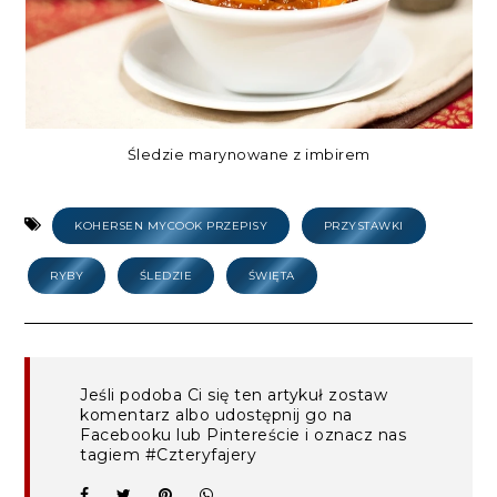
Śledzie marynowane z imbirem
KOHERSEN MYCOOK PRZEPISY
PRZYSTAWKI
RYBY
ŚLEDZIE
ŚWIĘTA
Jeśli podoba Ci się ten artykuł zostaw
komentarz albo udostępnij go na
Facebooku lub Pintereście i oznacz nas
tagiem #Czteryfajery