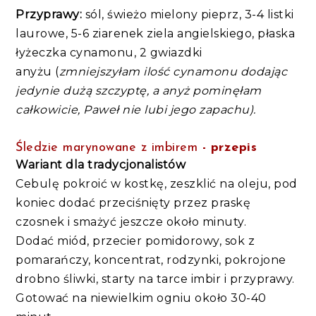
Przyprawy:
sól, świeżo mielony pieprz, 3-4 listki
laurowe, 5-6 ziarenek ziela angielskiego, płaska
łyżeczka cynamonu, 2 gwiazdki
anyżu (
zmniejszyłam ilość cynamonu dodając
jedynie dużą szczyptę,
a anyż pominęłam
całkowicie, Paweł nie lubi jego zapachu
).
Śledzie marynowane z imbirem
- przepis
Wariant dla tradycjonalistów
Cebulę pokroić w kostkę, zeszklić na oleju, pod
koniec dodać przeciśnięty przez praskę
czosnek i smażyć jeszcze około minuty.
Dodać miód, przecier pomidorowy, sok z
pomarańczy, koncentrat, rodzynki, pokrojone
drobno śliwki, starty na tarce imbir i przyprawy.
Gotować na niewielkim ogniu około 30-40