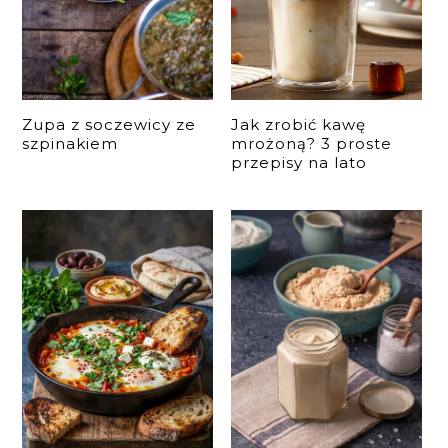
Zupa z soczewicy ze
Jak zrobić kawę
szpinakiem
mrożoną? 3 proste
przepisy na lato