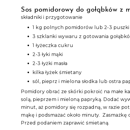
Sos pomidorowy do gołąbków z m
składniki i przygotowanie
1 kg polnych pomidorów lub 2-3 puszk
3 szklanki wywaru z gotowania gołąbkó
1 łyżeczka cukru
2-3 łyki mąki
2-3 łyżki masła
kilka łyżek śmietany
sól, pieprz i mielona słodka lub ostra 
Pomidory obrać ze skórki pokroić na małe ka
solą, pieprzem i mieloną papryką. Dodać wyw
minut, aż pomidory się rozpadną, w razie po
mąkę i podsmażać około minuty. Zasmażkę d
Przed podaniem zaprawić śmietaną.