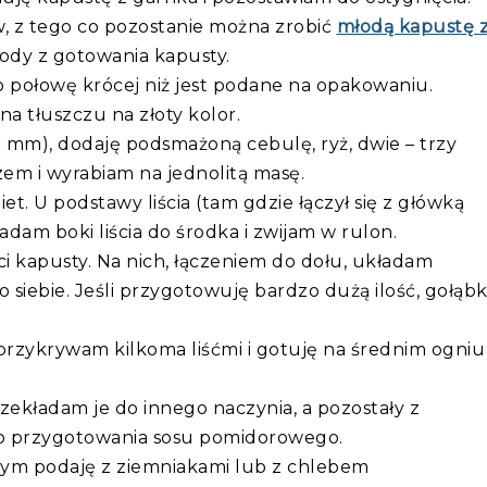
w, z tego co pozostanie można zrobić
młodą kapustę 
ody z gotowania kapusty.
 o połowę krócej niż jest podane na opakowaniu.
a tłuszczu na złoty kolor.
8 mm), dodaję podsmażoną cebulę, ryż, dwie – trzy
zem i wyrabiam na jednolitą masę.
et. U podstawy liścia (tam gdzie łączył się z główką
adam boki liścia do środka i zwijam w rulon.
ci kapusty. Na nich, łączeniem do dołu, układam
o siebie. Jeśli przygotowuję bardzo dużą ilość, gołąbk
rzykrywam kilkoma liśćmi i gotuję na średnim ogniu
zekładam je do innego naczynia, a pozostały z
o przygotowania sosu pomidorowego.
wym podaję z ziemniakami lub z chlebem