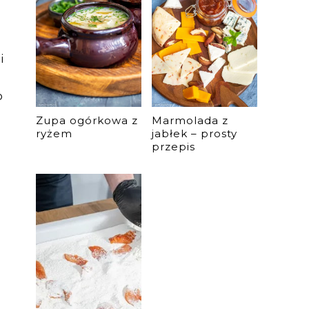
i
b
Zupa ogórkowa z
Marmolada z
ryżem
jabłek – prosty
przepis