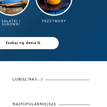
SAŁATKI I
PRZETWORY
SURÓWKI
Szukaj wg dania
LUBISZ NAS ;-)
NAJPOPULARNIEJSZE