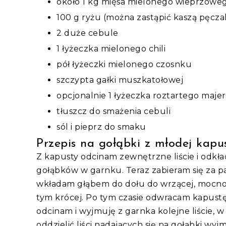
około 1 kg mięsa mielonego wieprzowe
100 g ryżu (można zastąpić kaszą pęcza
2 duże cebule
1 łyżeczka mielonego chili
pół łyżeczki mielonego czosnku
szczypta gałki muszkatołowej
opcjonalnie 1 łyżeczka roztartego maje
tłuszcz do smażenia cebuli
sól i pieprz do smaku
Przepis na gołąbki z młodej kap
Z kapusty odcinam zewnętrzne liście i odkła
gołąbków w garnku. Teraz zabieram się za pa
wkładam głąbem do dołu do wrzącej, mocno o
tym krócej. Po tym czasie odwracam kapustę, 
odcinam i wyjmuję z garnka kolejne liście, w m
oddzielić liści nadających się na gołąbki wy