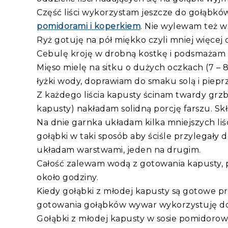
Część liści wykorzystam jeszcze do gołąbkó
pomidorami i koperkiem
. Nie wylewam też w
Ryż gotuję na pół miękko czyli mniej więcej
Cebulę kroję w drobną kostkę i podsmażam n
Mięso mielę na sitku o dużych oczkach (7 – 
łyżki wody, doprawiam do smaku solą i piepr
Z każdego liścia kapusty ścinam twardy grzbi
kapusty) nakładam solidną porcję farszu. Skł
Na dnie garnka układam kilka mniejszych liś
gołąbki w taki sposób aby ściśle przylegały d
układam warstwami, jeden na drugim.
Całość zalewam wodą z gotowania kapusty, p
około godziny.
Kiedy gołąbki z młodej kapusty są gotowe pr
gotowania gołąbków wywar wykorzystuję d
Gołąbki z młodej kapusty w sosie pomidoro