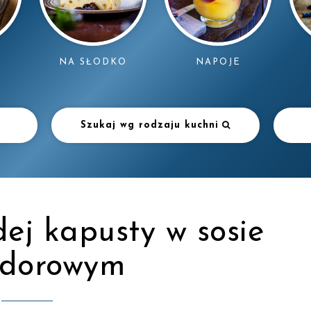
NAPOJE
NA SŁODKO
Szukaj wg rodzaju kuchni
ej kapusty w sosie
dorowym