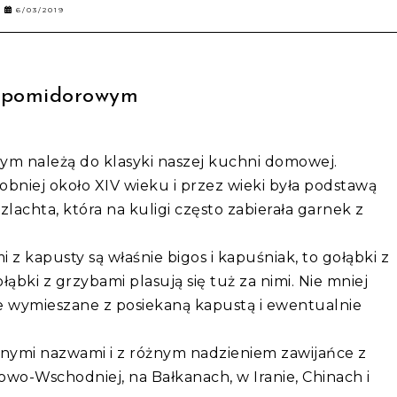
6/03/2019
ie pomidorowym
ym należą do klasyki naszej kuchni domowej.
bniej około XIV wieku i przez wieki była podstawą
 szlachta, która na kuligi często zabierała garnek z
z kapusty są właśnie bigos i kapuśniak, to gołąbki z
bki z grzybami plasują się tuż za nimi. Nie mniej
ne wymieszane z posiekaną kapustą i ewentualnie
óżnymi nazwami i z różnym nadzieniem zawijańce z
wo-Wschodniej, na Bałkanach, w Iranie, Chinach i