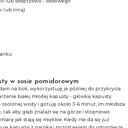
go lub wieprzowo - wołowego
k lub inną)
ranku
usty w sosie pomidorowym
dam na bok, wykorzystuję je później do przykrycia
rzenie białej młodej kapusty - główkę kapusty
solonej wody i gotuję około 3-6 minut, im młodsza
tak aby głąb znalazł się na górze i stopniowo
iarę jak stają się miękkie. Kiedy nie da się już
jmuję kapustę z garnka i pozostawiam do ostygnięcia.