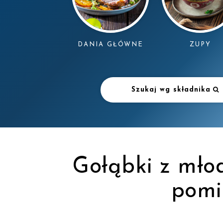
DANIA GŁÓWNE
ZUPY
Szukaj wg składnika
Gołąbki z młod
pomi