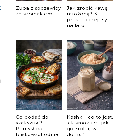
z
Zupa z soczewicy
Jak zrobić kawę
ze szpinakiem
mrożoną? 3
proste przepisy
na lato
i
Co podać do
Kashk – co to jest,
szakszuki?
jak smakuje i jak
Pomysł na
go zrobić w
bliskowschodnie
domu?