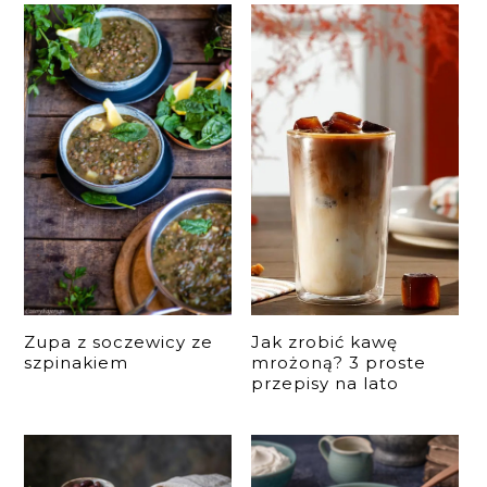
Zupa z soczewicy ze
Jak zrobić kawę
szpinakiem
mrożoną? 3 proste
przepisy na lato