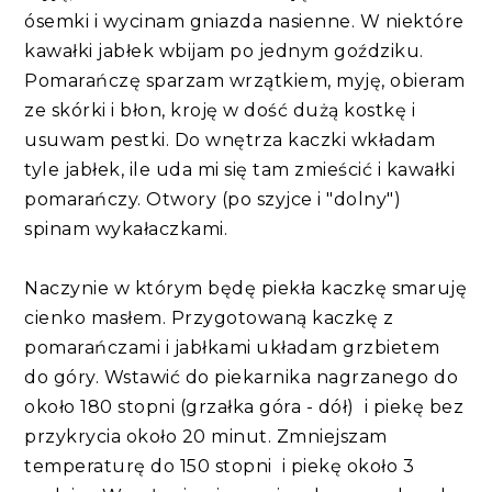
ósemki i wycinam gniazda nasienne. W niektóre
kawałki jabłek wbijam po jednym goździku.
Pomarańczę sparzam wrzątkiem, myję, obieram
ze skórki i błon, kroję w dość dużą kostkę i
usuwam pestki. Do wnętrza kaczki wkładam
tyle jabłek, ile uda mi się tam zmieścić i kawałki
pomarańczy. Otwory (po szyjce i "dolny")
spinam wykałaczkami.
Naczynie w którym będę piekła kaczkę smaruję
cienko masłem. Przygotowaną kaczkę z
pomarańczami i jabłkami układam grzbietem
do góry. Wstawić do piekarnika nagrzanego do
około 180 stopni (grzałka góra - dół) i piekę bez
przykrycia około 20 minut. Zmniejszam
temperaturę do 150 stopni i piekę około 3