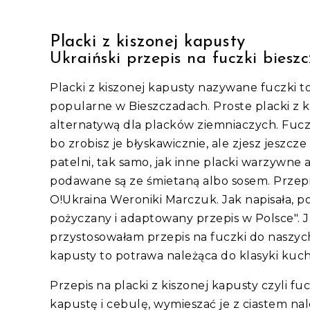
Placki z kiszonej kapusty
Ukraiński przepis na fuczki biesz
Placki z kiszonej kapusty nazywane fuczki to 
popularne w Bieszczadach. Proste placki z k
alternatywą dla placków ziemniaczych. Fuczk
bo zrobisz je błyskawicznie, ale zjesz jeszcze
patelni, tak samo, jak inne placki warzywne 
podawane są ze śmietaną albo sosem. Przepis
O!Ukraina Weroniki Marczuk. Jak napisała, po
pożyczany i adaptowany przepis w Polsce".
przystosowałam przepis na fuczki do naszyc
kapusty to potrawa należąca do klasyki kuchn
Przepis na placki z kiszonej kapusty czyli fu
kapustę i cebulę, wymieszać je z ciastem n