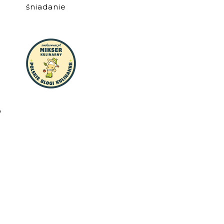
śniadanie
z
w