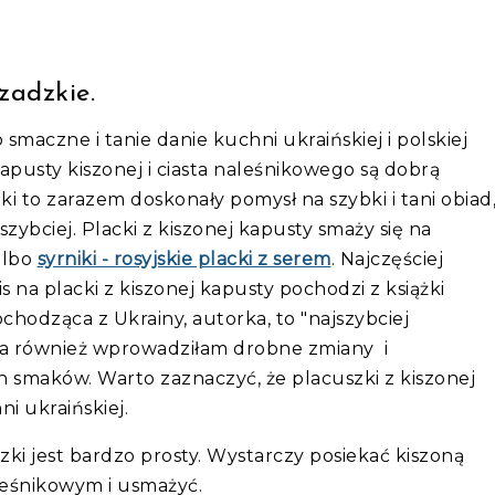
czadzkie.
smaczne i tanie danie kuchni ukraińskiej i polskiej
apusty kiszonej i ciasta naleśnikowego są dobrą
i to zarazem doskonały pomysł na szybki i tani obiad
 szybciej. Placki z kiszonej kapusty smaży się na
albo
syrniki - rosyjskie placki z serem
. Najczęściej
 na placki z kiszonej kapusty pochodzi z książki
chodząca z Ukrainy, autorka, to "najszybciej
 Ja również wprowadziłam drobne zmiany i
h smaków. Warto zaznaczyć, że placuszki z kiszonej
i ukraińskiej.
czki jest bardzo prosty. Wystarczy posiekać kiszoną
aleśnikowym i usmażyć.