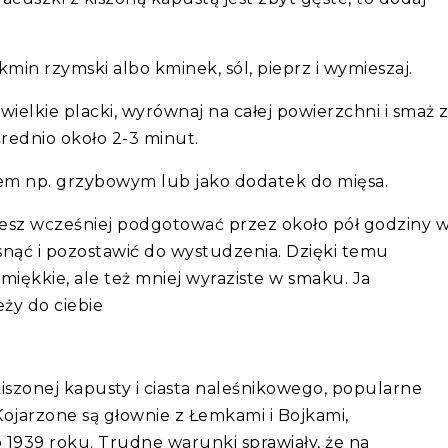
kmin rzymski albo kminek, sól, pieprz i wymieszaj.
ewielkie placki, wyrównaj na całej powierzchni i smaż 
średnio około 2-3 minut.
osem np. grzybowym lub jako dodatek do mięsa.
esz wcześniej podgotować przez około pół godziny 
isnąć i pozostawić do wystudzenia. Dzięki temu
 miękkie, ale też mniej wyraziste w smaku. Ja
eży do ciebie
kiszonej kapusty i ciasta naleśnikowego, popularne
 Kojarzone są głownie z Łemkami i Bojkami,
o 1939 roku. Trudne warunki sprawiały, że na