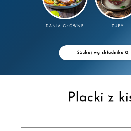
DANIA GŁÓWNE
ZUPY
Szukaj wg składnika
Placki z k