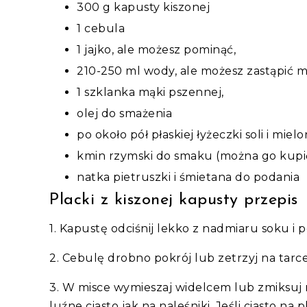
300 g kapusty kiszonej
1 cebula
1 jajko, ale możesz pominąć,
210-250 ml wody, ale możesz zastąpić m
1 szklanka mąki pszennej,
olej do smażenia
po około pół płaskiej łyżeczki soli i mi
kmin rzymski do smaku (można go kupić
natka pietruszki i śmietana do podania
Placki z kiszonej kapusty przepis
1. Kapustę odciśnij lekko z nadmiaru soku i po
2. Cebulę drobno pokrój lub zetrzyj na tarc
3. W misce wymieszaj widelcem lub zmiksuj 
luźne ciasto jak na naleśniki. Jeśli ciasto na