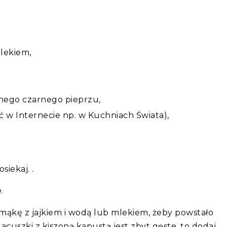
lekiem,
elonego czarnego pieprzu,
 w Internecie np. w Kuchniach Świata),
siekaj. .
e.
mąkę z jajkiem i wodą lub mlekiem, żeby powstało
 placuszki z kiszoną kapustą jest zbyt gęste, to dodaj