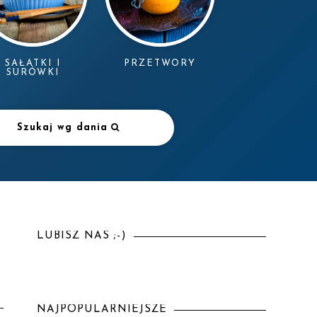
SAŁATKI I
PRZETWORY
SURÓWKI
Szukaj wg dania
LUBISZ NAS ;-)
NAJPOPULARNIEJSZE