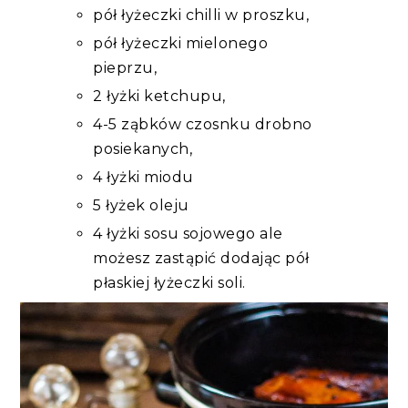
pół łyżeczki chilli w proszku,
pół łyżeczki mielonego
pieprzu,
2 łyżki ketchupu,
4-5 ząbków czosnku drobno
posiekanych,
4 łyżki miodu
5 łyżek oleju
4 łyżki sosu sojowego ale
możesz zastąpić dodając pół
płaskiej łyżeczki soli.