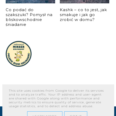
Co podać do
Kashk – co to jest, jak
szakszuki? Pomysł na
smakuje i jak go
bliskowschodnie
zrobić w domu?
śniadanie
This site uses cookies from Google to deliver its services
O NAS
WSPÓŁPRACA I KONTAKT
PORTFOLIO
and to analyze traffic. Your IP address and user-agent
are shared with Google along with performance and
security metrics to ensure quality of service, generate
usage statistics, and to detect and address abuse.
COPYRIGHT ©
CZTERY FAJERY - BLOG KULINARNY. PROSTE
PRZEPISY DLA KAŻDEGO.