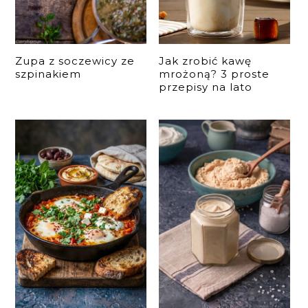
Zupa z soczewicy ze
Jak zrobić kawę
szpinakiem
mrożoną? 3 proste
przepisy na lato