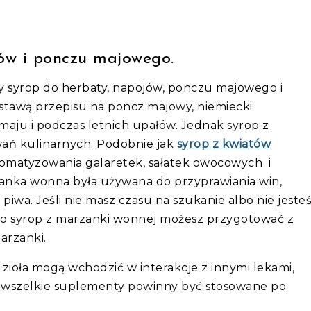
ów i ponczu majowego.
 syrop do herbaty, napojów, ponczu majowego i
dstawą przepisu na poncz majowy, niemiecki
maju i podczas letnich upałów. Jednak syrop z
wań kulinarnych. Podobnie jak
syrop z kwiatów
romatyzowania galaretek, sałatek owocowych i
anka wonna była używana do przyprawiania win,
piwa. Jeśli nie masz czasu na szukanie albo nie jeste
, to syrop z marzanki wonnej możesz przygotować z
marzanki.
zioła mogą wchodzić w interakcje z innymi lekami,
tego wszelkie suplementy powinny być stosowane po