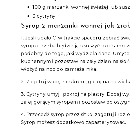
100 g marzanki wonnej świeżej lub sus
3 cytryny,
Syrop z marzanki wonnej jak zrob
1. Jeśli udało Ci w trakcie spaceru zebrać
syropu trzeba będzie ją ususzyć lub zamroz
podobny do tego, jaki wydziela siano. Umyte 
kuchennym i pozostaw na cały dzień na słoń
włożyć na noc do zamrażalnika.
2. Zagotuj wodę z cukrem, gotuj na niewielki
3. Cytryny umyj i pokrój na plastry. Dodaj w
zalej gorącym syropem i pozostaw do ostygni
4. Przecedź syrop przez sitko, zagotuj i roz
Syrop możesz dodatkowo zapasteryzować.