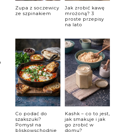
Zupa z soczewicy
Jak zrobić kawę
ze szpinakiem
mrożoną? 3
proste przepisy
na lato
b
Co podać do
Kashk – co to jest,
szakszuki?
jak smakuje i jak
Pomysł na
go zrobić w
bliskowschodnie
domu?