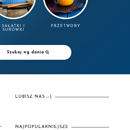
SAŁATKI I
PRZETWORY
SURÓWKI
Szukaj wg dania
LUBISZ NAS ;-)
NAJPOPULARNIEJSZE