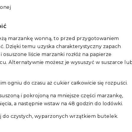
zonej
ić
 świeżą marzankę wonną, to przed przygotowaniem
ić. Dzięki temu uzyska charakterystyczny zapach
i osuszone liście marzanki rozłóż na papierze
cu. Alternatywnie możesz je wysuszyć w suszarce lu
m ogniu do czasu aż cukier całkowicie się rozpuści.
ysuszoną i pokrojoną na mniejsze części marzankę,
ęcia, a następnie wstaw na 48 godzin do lodówki.
lej do czystych, wyparzonych wrzątkiem butelek.